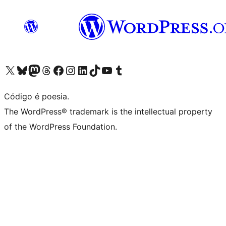
Acessar nossa conta do X (antigo Twitter)
Acessar nossa conta do Bluesky
Acessar nossa conta do Mastodon
Acessar nossa conta do Threads
Acessar nossa página do Facebook
Acessar nossa conta do Instagram
Acessar nossa conta do LinkedIn
Acessar nossa conta do TikTok
Acessar nosso canal do YouTube
Acessar nossa conta no Tumblr
Código é poesia.
The WordPress® trademark is the intellectual property
of the WordPress Foundation.