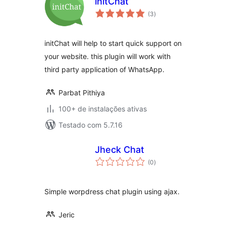
initChat
total
(3
)
de
classificações
initChat will help to start quick support on
your website. this plugin will work with
third party application of WhatsApp.
Parbat Pithiya
100+ de instalações ativas
Testado com 5.7.16
Jheck Chat
total
(0
)
de
classificações
Simple worpdress chat plugin using ajax.
Jeric