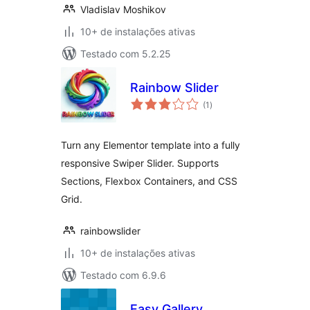
Vladislav Moshikov
10+ de instalações ativas
Testado com 5.2.25
Rainbow Slider
total
(1
)
de
classificações
Turn any Elementor template into a fully
responsive Swiper Slider. Supports
Sections, Flexbox Containers, and CSS
Grid.
rainbowslider
10+ de instalações ativas
Testado com 6.9.6
Easy Gallery