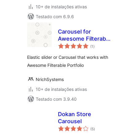
10+ de instalações ativas
Testado com 6.9.6
Carousel for
Awesome Filterable
total
Portfolio
(1
)
de
classificações
Elastic slider or Carousel that works with
Awesome Filterable Portfolio
NrichSystems
10+ de instalações ativas
Testado com 3.9.40
Dokan Store
Carousel
total
(5
)
de
classificações