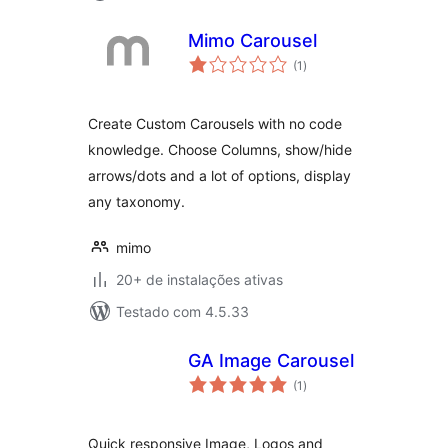
Mimo Carousel
total
(1
)
de
classificações
Create Custom Carousels with no code
knowledge. Choose Columns, show/hide
arrows/dots and a lot of options, display
any taxonomy.
mimo
20+ de instalações ativas
Testado com 4.5.33
GA Image Carousel
total
(1
)
de
classificações
Quick responsive Image, Logos and