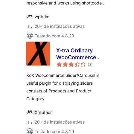
responsive and works using shortcode .
wpbrim
20+ de instalações ativas
Testado com 4.8.29
X-tra Ordinary
WooCommerce
total
Product Carousel
(3
)
de
classificações
and Slider
XoX Woocommerce Slider/Carousel is
useful plugin for displaying sliders
consists of Products and Product
Category.
Xolluteon
20+ de instalações ativas
Testado com 4.8.29