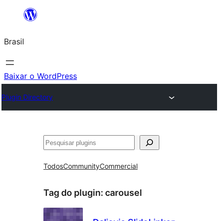
Pular
para
Brasil
o
conteúdo
Baixar o WordPress
Plugin Directory
Pesquisar
Todos
Community
Commercial
Tag do plugin:
carousel