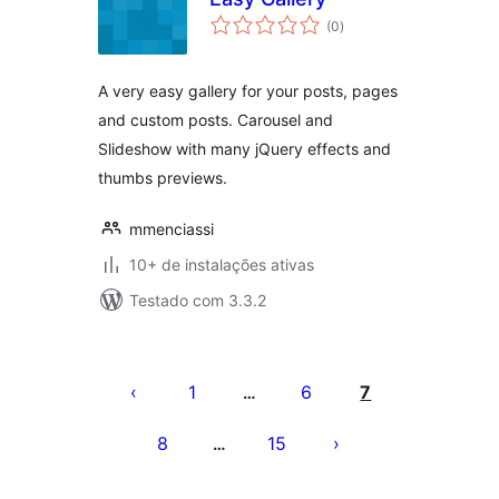
total
(0
)
de
classificações
A very easy gallery for your posts, pages
and custom posts. Carousel and
Slideshow with many jQuery effects and
thumbs previews.
mmenciassi
10+ de instalações ativas
Testado com 3.3.2
Paginação
de
1
6
7
…
posts
8
15
…