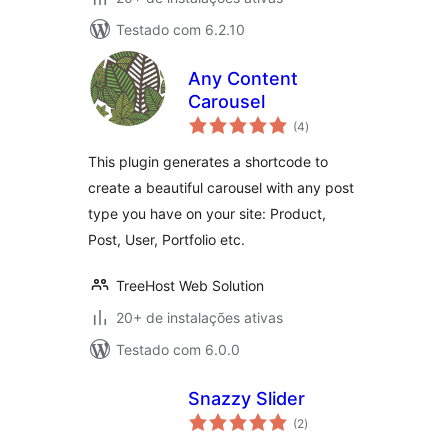
Testado com 6.2.10
Any Content
Carousel
total
(4
)
de
classificações
This plugin generates a shortcode to
create a beautiful carousel with any post
type you have on your site: Product,
Post, User, Portfolio etc.
TreeHost Web Solution
20+ de instalações ativas
Testado com 6.0.0
Snazzy Slider
total
(2
)
de
classificações