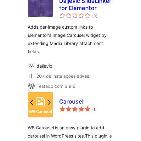
Daljevic SlideLinker
for Elementor
total
(0
)
de
classificações
Adds per-image custom links to
Elementor's Image Carousel widget by
extending Media Library attachment
fields.
daljevic
20+ de instalações ativas
Testado com 6.9.6
Carousel
total
(1
)
de
classificações
WB Carousel is an easy plugin to add
carousel in WordPress sites.This plugin is