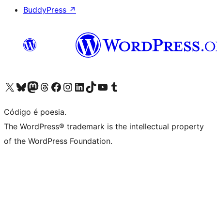
BuddyPress
↗
Acessar nossa conta do X (antigo Twitter)
Acessar nossa conta do Bluesky
Acessar nossa conta do Mastodon
Acessar nossa conta do Threads
Acessar nossa página do Facebook
Acessar nossa conta do Instagram
Acessar nossa conta do LinkedIn
Acessar nossa conta do TikTok
Acessar nosso canal do YouTube
Acessar nossa conta no Tumblr
Código é poesia.
The WordPress® trademark is the intellectual property
of the WordPress Foundation.