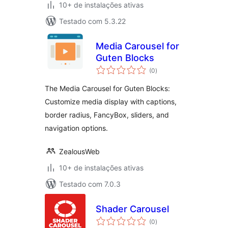
10+ de instalações ativas
Testado com 5.3.22
Media Carousel for
Guten Blocks
total
(0
)
de
classificações
The Media Carousel for Guten Blocks:
Customize media display with captions,
border radius, FancyBox, sliders, and
navigation options.
ZealousWeb
10+ de instalações ativas
Testado com 7.0.3
Shader Carousel
total
(0
)
de