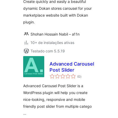
Create quickly and easily a beautiful
dynamic Dokan stores carousel for your
marketplace website built with Dokan
plugin.
Shohan Hossain Nabil – a11n
10+ de instalações ativas
Testado com 5.5.19
Advanced Carousel
Post Slider
total
(0
)
de
classificações
Advanced Carousel Post Slider is a
WordPress plugin will help you create
nice-looking, responsive and mobile
friendly post slider from multiple catego
…