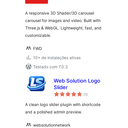
classificações
A responsive 3D Shader/3D carousel
carousel for images and video. Built with
Three.js & WebGL. Lightweight, fast, and
customizable.
FWD
10+ de instalações ativas
Testado com 7.0.3
Web Solution Logo
Slider
total
(1
)
de
classificações
A clean logo slider plugin with shortcode
and a polished admin preview.
websolutionnetwork