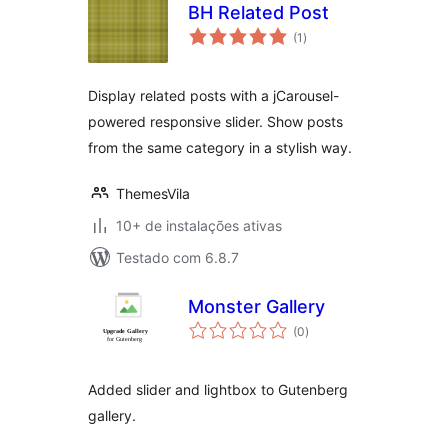
BH Related Post
total
(1
)
de
classificações
Display related posts with a jCarousel-
powered responsive slider. Show posts
from the same category in a stylish way.
ThemesVila
10+ de instalações ativas
Testado com 6.8.7
Monster Gallery
total
(0
)
de
classificações
Added slider and lightbox to Gutenberg
gallery.