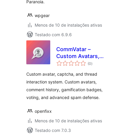
Paranoia.
wpgear
Menos de 10 de instalações ativas
Testado com 6.9.6
CommVatar –
Custom Avatars,
total
Captcha &
(0
)
de
classificações
Comment
Custom avatar, captcha, and thread
Socialiser
interaction system. Custom avatars,
comment history, gamification badges,
voting, and advanced spam defense.
openfixx
Menos de 10 de instalações ativas
Testado com 7.0.3