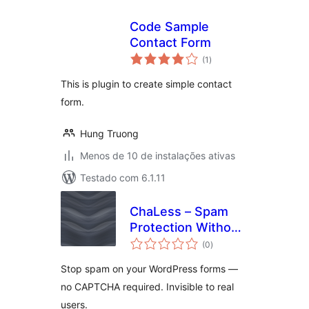
Code Sample
Contact Form
total
(1
)
de
classificações
This is plugin to create simple contact
form.
Hung Truong
Menos de 10 de instalações ativas
Testado com 6.1.11
ChaLess – Spam
Protection Without
total
CAPTCHA
(0
)
de
classificações
Stop spam on your WordPress forms —
no CAPTCHA required. Invisible to real
users.