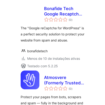
Bonafide Tech
Google Recaptcha
total
for WordPress
(0
)
de
classificações
The "Google reCaptcha for WordPress" is
a perfect security solution to protect your
website from spam and abuse.
bonafidetech
Menos de 10 de instalações ativas
Testado com 5.2.25
Atmosvere
(Formerly Trusted
total
Accounts) for
(0
)
de
classificações
WordPress
Protect your pages from bots, scrapers
and spam — fully in the background and