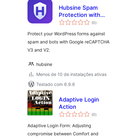
Hubsine Spam
Protection with
total
Fallback for
(0
)
de
classificações
reCAPTCHA
Protect your WordPress forms against
spam and bots with Google reCAPTCHA
V3 and V2.
hubsine
Menos de 10 de instalações ativas
Testado com 6.9.6
Adaptive Login
Action
total
(0
)
de
classificações
Adaptive Login Form: Adjusting
compromise between Comfort and