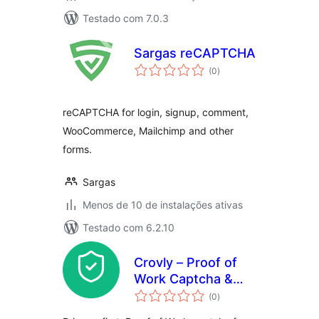
Testado com 7.0.3
Sargas reCAPTCHA
total
(0
)
de
classificações
reCAPTCHA for login, signup, comment,
WooCommerce, Mailchimp and other
forms.
Sargas
Menos de 10 de instalações ativas
Testado com 6.2.10
Crovly – Proof of
Work Captcha &
total
Spam Protection
(0
)
de
classificações