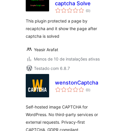
captcha Solve
total
(0
)
de
classificações
This plugin protected a page by
recaptcha and it show the page after
captcha is solved
Yeasir Arafat
Menos de 10 de instalações ativas
Testado com 6.8.7
wenstonCaptcha
total
(0
)
de
classificações
Self-hosted image CAPTCHA for
WordPress. No third-party services or
external requests. Privacy-first
CAPTCHA. GDPR compliant.