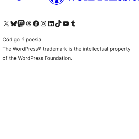
Acessar nossa conta do X (antigo Twitter)
Acessar nossa conta do Bluesky
Acessar nossa conta do Mastodon
Acessar nossa conta do Threads
Acessar nossa página do Facebook
Acessar nossa conta do Instagram
Acessar nossa conta do LinkedIn
Acessar nossa conta do TikTok
Acessar nosso canal do YouTube
Acessar nossa conta no Tumblr
Código é poesia.
The WordPress® trademark is the intellectual property
of the WordPress Foundation.