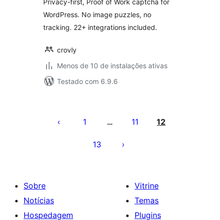
Privacy-first, Proof of Work captcha for
WordPress. No image puzzles, no
tracking. 22+ integrations included.
crovly
Menos de 10 de instalações ativas
Testado com 6.9.6
Paginação
de
1
11
12
…
posts
13
Sobre
Vitrine
Notícias
Temas
Hospedagem
Plugins