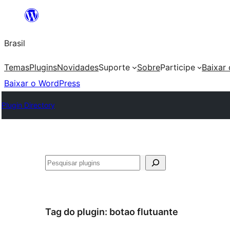
Pular
para
Brasil
o
conteúdo
Temas
Plugins
Novidades
Suporte
Sobre
Participe
Baixar
Baixar o WordPress
Plugin Directory
Pesquisar
Tag do plugin:
botao flutuante