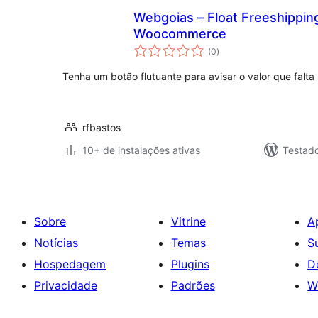
Webgoias – Float Freeshippin
Woocommerce
total
(0
)
de
classificações
Tenha um botão flutuante para avisar o valor que falta 
rfbastos
10+ de instalações ativas
Testad
Sobre
Vitrine
A
Notícias
Temas
S
Hospedagem
Plugins
D
Privacidade
Padrões
W