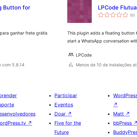
g Button for
LPCode Flutu
to
(0
)
d
cl
para ganhar frete grátis
This plugin adds a floating button 
start a WhatsApp conversation wit
LPCode
o com 5.8.14
Menos de 10 de instalações at
prender
Participar
WordPres
uporte
Eventos
↗
esenvolvedores
Doar
↗
Matt
↗
ordPress.tv
↗
Five for the
bbPress
Future
BuddyPre