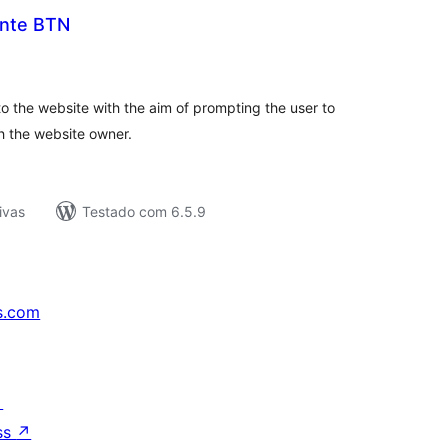
ante BTN
tal
e
assificações
to the website with the aim of prompting the user to
h the website owner.
ivas
Testado com 6.5.9
s.com
↗
ss
↗