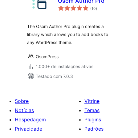
Osom Author Pro
total
(10
)
de
classificações
The Osom Author Pro plugin creates a
library which allows you to add books to
any WordPress theme.
OsomPress
1.000+ de instalações ativas
Testado com 7.0.3
Sobre
Vitrine
Notícias
Temas
Hospedagem
Plugins
Privacidade
Padrões