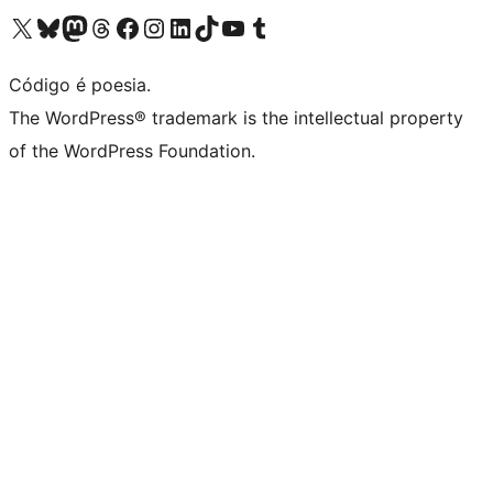
Acessar nossa conta do X (antigo Twitter)
Acessar nossa conta do Bluesky
Acessar nossa conta do Mastodon
Acessar nossa conta do Threads
Acessar nossa página do Facebook
Acessar nossa conta do Instagram
Acessar nossa conta do LinkedIn
Acessar nossa conta do TikTok
Acessar nosso canal do YouTube
Acessar nossa conta no Tumblr
Código é poesia.
The WordPress® trademark is the intellectual property
of the WordPress Foundation.