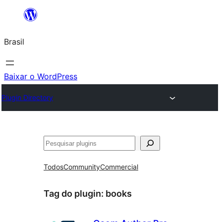
Pular
para
Brasil
o
conteúdo
Baixar o WordPress
Plugin Directory
Pesquisar
Todos
Community
Commercial
Tag do plugin:
books