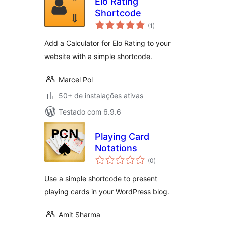
Elo Rating
Shortcode
total
(1
)
de
classificações
Add a Calculator for Elo Rating to your
website with a simple shortcode.
Marcel Pol
50+ de instalações ativas
Testado com 6.9.6
Playing Card
Notations
total
(0
)
de
classificações
Use a simple shortcode to present
playing cards in your WordPress blog.
Amit Sharma