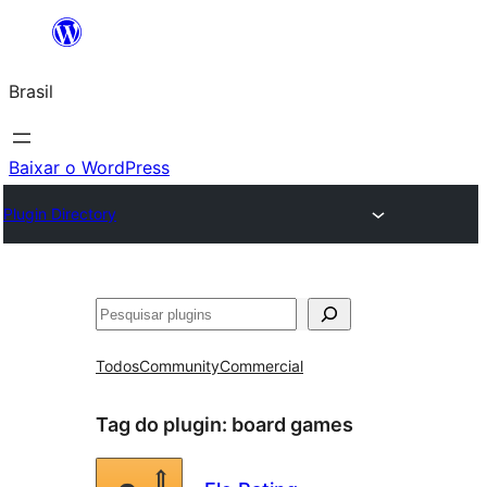
Pular
para
Brasil
o
conteúdo
Baixar o WordPress
Plugin Directory
Pesquisar
Todos
Community
Commercial
Tag do plugin:
board games