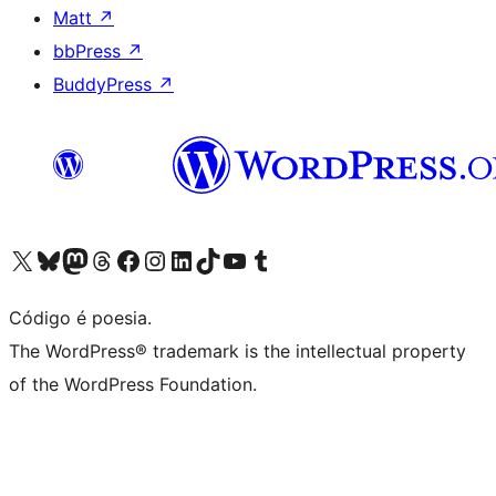
Matt
↗
bbPress
↗
BuddyPress
↗
Acessar nossa conta do X (antigo Twitter)
Acessar nossa conta do Bluesky
Acessar nossa conta do Mastodon
Acessar nossa conta do Threads
Acessar nossa página do Facebook
Acessar nossa conta do Instagram
Acessar nossa conta do LinkedIn
Acessar nossa conta do TikTok
Acessar nosso canal do YouTube
Acessar nossa conta no Tumblr
Código é poesia.
The WordPress® trademark is the intellectual property
of the WordPress Foundation.