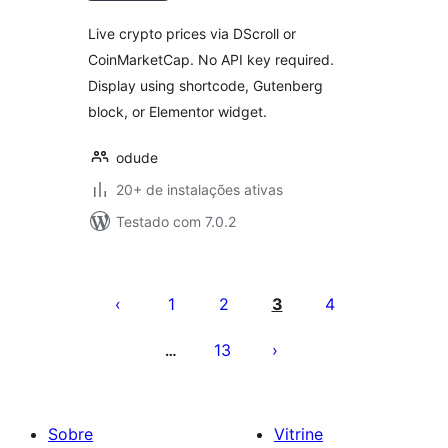
Live crypto prices via DScroll or
CoinMarketCap. No API key required.
Display using shortcode, Gutenberg
block, or Elementor widget.
odude
20+ de instalações ativas
Testado com 7.0.2
Paginação
de
1
2
3
4
posts
13
…
Sobre
Vitrine