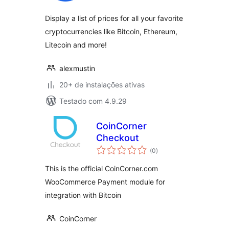
Display a list of prices for all your favorite
cryptocurrencies like Bitcoin, Ethereum,
Litecoin and more!
alexmustin
20+ de instalações ativas
Testado com 4.9.29
CoinCorner
Checkout
total
(0
)
de
classificações
This is the official CoinCorner.com
WooCommerce Payment module for
integration with Bitcoin
CoinCorner