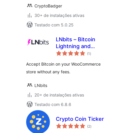
CryptoBadger
30+ de instalações ativas
Testado com 5.0.25
LNbits – Bitcoin
Lightning and
total
Onchain Payment
(1
)
de
classificações
Gateway
Accept Bitcoin on your WooCommerce
store without any fees.
LNbits
20+ de instalações ativas
Testado com 6.8.6
Crypto Coin Ticker
total
(2
)
de
classificações