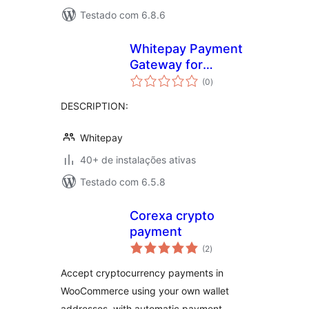
Testado com 6.8.6
Whitepay Payment
Gateway for
total
WooCommerce
(0
)
de
classificações
DESCRIPTION:
Whitepay
40+ de instalações ativas
Testado com 6.5.8
Corexa crypto
payment
total
(2
)
de
classificações
Accept cryptocurrency payments in
WooCommerce using your own wallet
addresses, with automatic payment