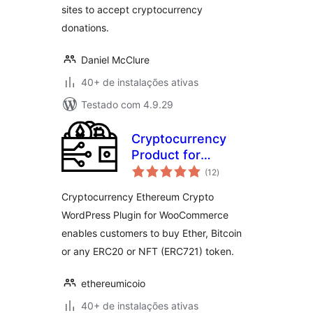
sites to accept cryptocurrency
donations.
Daniel McClure
40+ de instalações ativas
Testado com 4.9.29
Cryptocurrency
Product for
total
WooCommerce
(12
)
de
classificações
Cryptocurrency Ethereum Crypto
WordPress Plugin for WooCommerce
enables customers to buy Ether, Bitcoin
or any ERC20 or NFT (ERC721) token.
ethereumicoio
40+ de instalações ativas