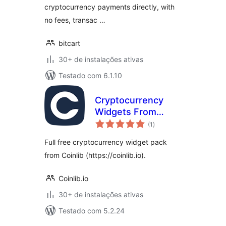
cryptocurrency payments directly, with
no fees, transac …
bitcart
30+ de instalações ativas
Testado com 6.1.10
Cryptocurrency
Widgets From
total
Coinlib
(1
)
de
classificações
Full free cryptocurrency widget pack
from Coinlib (https://coinlib.io).
Coinlib.io
30+ de instalações ativas
Testado com 5.2.24