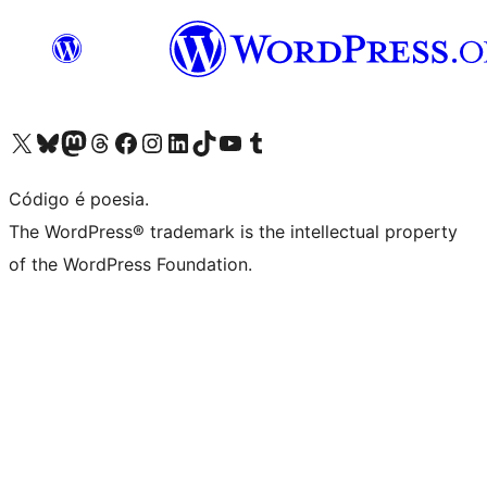
Acessar nossa conta do X (antigo Twitter)
Acessar nossa conta do Bluesky
Acessar nossa conta do Mastodon
Acessar nossa conta do Threads
Acessar nossa página do Facebook
Acessar nossa conta do Instagram
Acessar nossa conta do LinkedIn
Acessar nossa conta do TikTok
Acessar nosso canal do YouTube
Acessar nossa conta no Tumblr
Código é poesia.
The WordPress® trademark is the intellectual property
of the WordPress Foundation.