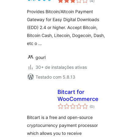
Bitcoin Altcoin
(4
)
de
classificações
Payment Gateway
Provides Bitcoin/Altcoin Payment
Gateway for Easy Digital Downloads
(EDD) 2.4 or higher. Accept Bitcoin,
Bitcoin Cash, Litecoin, Dogecoin, Dash,
etc o …
gourl
30+ de instalações ativas
Testado com 5.8.13
Bitcart for
WooCommerce
total
(0
)
de
classificações
Bitcart is a free and open-source
cryptocurrency payment processor
which allows you to receive