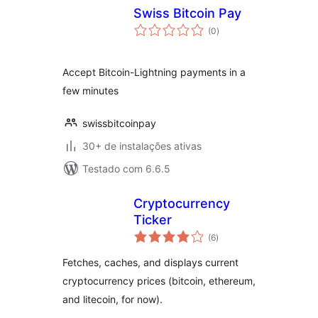
Swiss Bitcoin Pay
total
(0
)
de
classificações
Accept Bitcoin-Lightning payments in a
few minutes
swissbitcoinpay
30+ de instalações ativas
Testado com 6.6.5
Cryptocurrency
Ticker
total
(6
)
de
classificações
Fetches, caches, and displays current
cryptocurrency prices (bitcoin, ethereum,
and litecoin, for now).