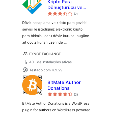
Kripto Para
Dönüştürücü ve
total
Döviz Hesaplama
(2
)
de
classificações
Döviz hesaplama ve kripto para çevirici
servisi ile istediğiniz elektronik kripto
para birimini, canlı döviz kuruna, bugüne
ait döviz kurları üzerinde …
EXNCE EXCHANGE
40+ de instalações ativas
Testado com 4.9.29
BitMate Author
Donations
total
(3
)
de
classificações
BitMate Author Donations is a WordPress
plugin for authors on WordPress powered