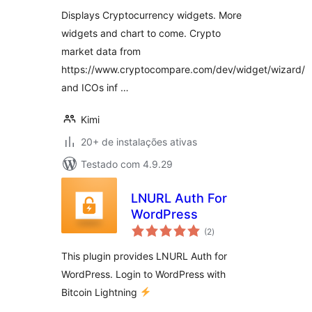
classificações
Displays Cryptocurrency widgets. More
widgets and chart to come. Crypto
market data from
https://www.cryptocompare.com/dev/widget/wizard/
and ICOs inf …
Kimi
20+ de instalações ativas
Testado com 4.9.29
LNURL Auth For
WordPress
total
(2
)
de
classificações
This plugin provides LNURL Auth for
WordPress. Login to WordPress with
Bitcoin Lightning