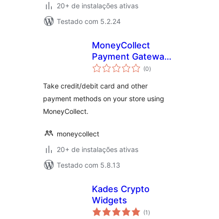
20+ de instalações ativas
Testado com 5.2.24
MoneyCollect
Payment Gateway
total
for WooCommerce
(0
)
de
classificações
Take credit/debit card and other
payment methods on your store using
MoneyCollect.
moneycollect
20+ de instalações ativas
Testado com 5.8.13
Kades Crypto
Widgets
total
(1
)
de