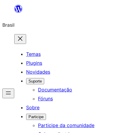
Pular
para
Brasil
o
conteúdo
Temas
Plugins
Novidades
Suporte
Documentação
Fóruns
Sobre
Participe
Participe da comunidade