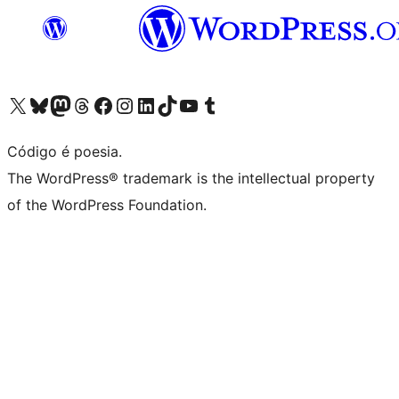
Acessar nossa conta do X (antigo Twitter)
Acessar nossa conta do Bluesky
Acessar nossa conta do Mastodon
Acessar nossa conta do Threads
Acessar nossa página do Facebook
Acessar nossa conta do Instagram
Acessar nossa conta do LinkedIn
Acessar nossa conta do TikTok
Acessar nosso canal do YouTube
Acessar nossa conta no Tumblr
Código é poesia.
The WordPress® trademark is the intellectual property
of the WordPress Foundation.