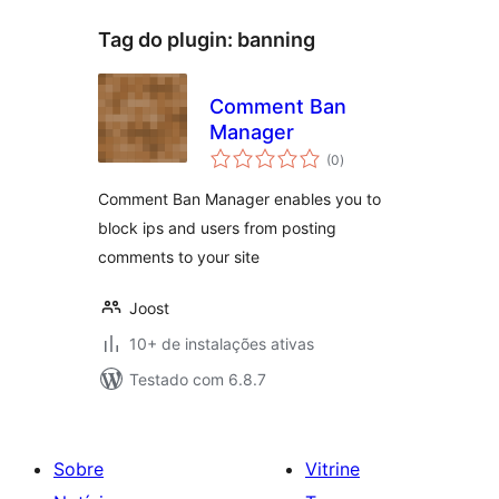
Tag do plugin:
banning
Comment Ban
Manager
total
(0
)
de
classificações
Comment Ban Manager enables you to
block ips and users from posting
comments to your site
Joost
10+ de instalações ativas
Testado com 6.8.7
Sobre
Vitrine