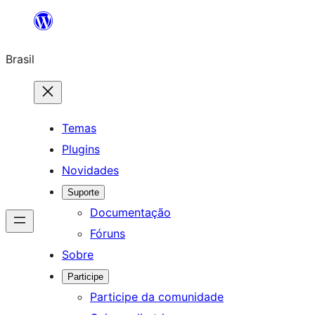
Pular
para
Brasil
o
conteúdo
Temas
Plugins
Novidades
Suporte
Documentação
Fóruns
Sobre
Participe
Participe da comunidade