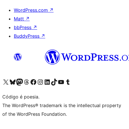
WordPress.com
↗
Matt
↗
bbPress
↗
BuddyPress
↗
Acessar nossa conta do X (antigo Twitter)
Acessar nossa conta do Bluesky
Acessar nossa conta do Mastodon
Acessar nossa conta do Threads
Acessar nossa página do Facebook
Acessar nossa conta do Instagram
Acessar nossa conta do LinkedIn
Acessar nossa conta do TikTok
Acessar nosso canal do YouTube
Acessar nossa conta no Tumblr
Código é poesia.
The WordPress® trademark is the intellectual property
of the WordPress Foundation.