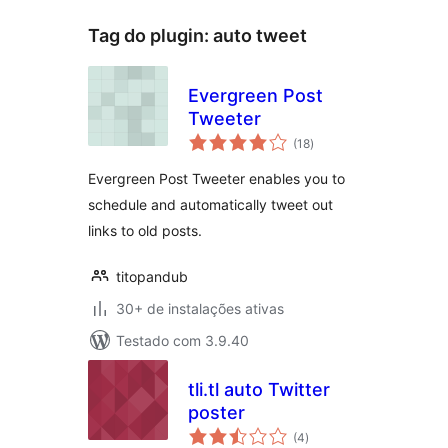
Tag do plugin:
auto tweet
Evergreen Post
Tweeter
total
(18
)
de
classificações
Evergreen Post Tweeter enables you to
schedule and automatically tweet out
links to old posts.
titopandub
30+ de instalações ativas
Testado com 3.9.40
tli.tl auto Twitter
poster
total
(4
)
de