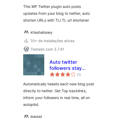
classificações
This WP Twitter plugin auto posts
updates from your blog to twitter, auto
shorten URLs with TLI.TL url shortener
khashabawy
10+ de instalações ativas
Testado com 3.7.41
Auto twitter
followers stay
total
informed
(1
)
de
classificações
Automatically tweets each new blog post
directly to twitter. Get Top backlinks,
inform your followers in real time, all on
autopilot.
linkbld