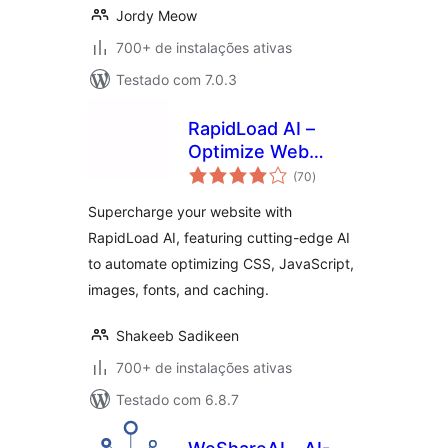
Jordy Meow
700+ de instalações ativas
Testado com 7.0.3
RapidLoad AI –
Optimize Web
total
Vitals Automatically
(70
)
de
classificações
Supercharge your website with
RapidLoad AI, featuring cutting-edge AI
to automate optimizing CSS, JavaScript,
images, fonts, and caching.
Shakeeb Sadikeen
700+ de instalações ativas
Testado com 6.8.7