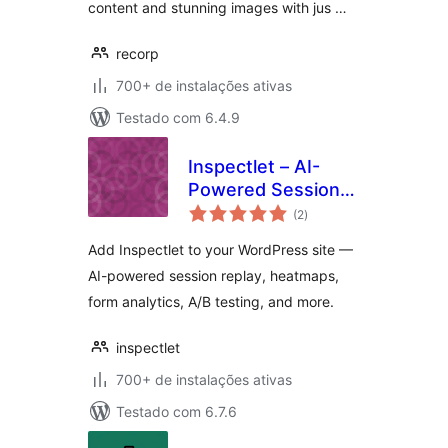
content and stunning images with jus …
recorp
700+ de instalações ativas
Testado com 6.4.9
Inspectlet – AI-
Powered Session
total
Replay, Heatmaps &
(2
)
de
classificações
Analytics
Add Inspectlet to your WordPress site —
AI-powered session replay, heatmaps,
form analytics, A/B testing, and more.
inspectlet
700+ de instalações ativas
Testado com 6.7.6