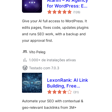
Atarim – AI Agency
for WordPress: Edit
total
Pages, Fix Code,
(126
)
de
classificações
Update Plugins,
Give your AI full access to WordPress. It
SEO & Client
edits pages, fixes code, updates plugins
Feedback
and runs SEO work, with a backup and
your approval first.
Vito Peleg
1.000+ de instalações ativas
Testado com 7.0.3
LexonRank: AI Link
Building, Free
total
Backlinks, Geo &
(31
)
de
classificações
Local SEO
Automate your SEO with contextual &
Automation
geo-relevant backlinks from 3M+