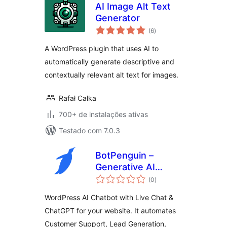
AI Image Alt Text
Generator
total
(6
)
de
classificações
A WordPress plugin that uses AI to
automatically generate descriptive and
contextually relevant alt text for images.
Rafał Całka
700+ de instalações ativas
Testado com 7.0.3
BotPenguin –
Generative AI
total
Chatbot with Live
(0
)
de
classificações
Chat & ChatGPT
WordPress AI Chatbot with Live Chat &
ChatGPT for your website. It automates
Customer Support, Lead Generation,