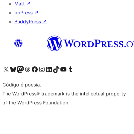
Matt
↗
bbPress
↗
BuddyPress
↗
Acessar nossa conta do X (antigo Twitter)
Acessar nossa conta do Bluesky
Acessar nossa conta do Mastodon
Acessar nossa conta do Threads
Acessar nossa página do Facebook
Acessar nossa conta do Instagram
Acessar nossa conta do LinkedIn
Acessar nossa conta do TikTok
Acessar nosso canal do YouTube
Acessar nossa conta no Tumblr
Código é poesia.
The WordPress® trademark is the intellectual property
of the WordPress Foundation.