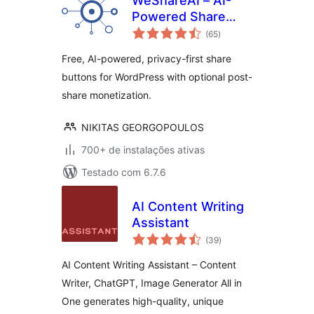
WeShareAI – AI-
Powered Share
total
Buttons (formerly
(65
)
de
classificações
E-MAILiT)
Free, AI-powered, privacy-first share
buttons for WordPress with optional post-
share monetization.
NIKITAS GEORGOPOULOS
700+ de instalações ativas
Testado com 6.7.6
AI Content Writing
Assistant
total
(39
)
de
classificações
AI Content Writing Assistant – Content
Writer, ChatGPT, Image Generator All in
One generates high-quality, unique