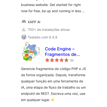
business website. Get started for right
now for free, be up and running in less …
XAPP AI
700+ de instalações ativas
Testado com 6.4.9
Code Engine –
Fragmentos de
total
código PHP,
(9
)
de
classificações
funções de IA e
Gerencie fragmentos de código PHP e JS
automação para
de forma organizada. Depois, transforme
WordPress
qualquer função em uma ferramenta de
IA, uma etapa de fluxo de trabalho ou um
endpoint de REST. Escreva uma vez, use
em qualquer lugar.