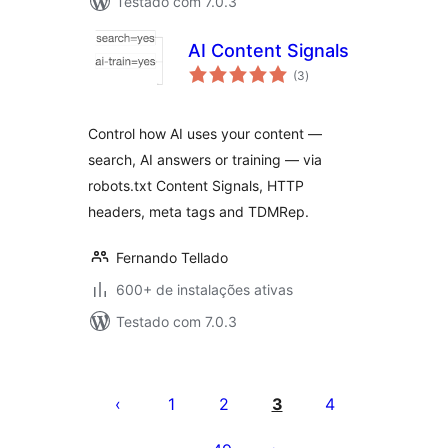
Testado com 7.0.3
AI Content Signals
total
(3
)
de
classificações
Control how AI uses your content —
search, AI answers or training — via
robots.txt Content Signals, HTTP
headers, meta tags and TDMRep.
Fernando Tellado
600+ de instalações ativas
Testado com 7.0.3
Paginação
de
1
2
3
4
posts