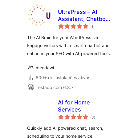
UltraPress – AI
Assistant, Chatbot
total
& SEO
(1
)
de
classificações
The AI Brain for your WordPress site.
Engage visitors with a smart chatbot and
enhance your SEO with AI-powered tools.
meedawi
800+ de instalações ativas
Testado com 6.8.7
AI for Home
Services
total
(3
)
de
classificações
Quickly add AI powered chat, search,
scheduling to your home service