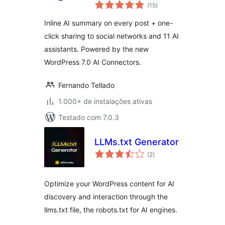
total
Summaries
(15
)
de
classificações
Inline AI summary on every post + one-
click sharing to social networks and 11 AI
assistants. Powered by the new
WordPress 7.0 AI Connectors.
Fernando Tellado
1.000+ de instalações ativas
Testado com 7.0.3
LLMs.txt Generator
total
(2
)
de
classificações
Optimize your WordPress content for AI
discovery and interaction through the
llms.txt file, the robots.txt for AI engines.