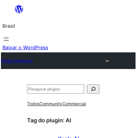
Pular
para
Brasil
o
conteúdo
Baixar o WordPress
Plugin Directory
Pesquisar
Todos
Community
Commercial
Tag do plugin:
AI