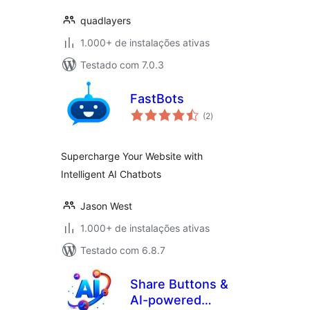
quadlayers
1.000+ de instalações ativas
Testado com 7.0.3
FastBots
total
(2
)
de
classificações
Supercharge Your Website with
Intelligent AI Chatbots
Jason West
1.000+ de instalações ativas
Testado com 6.8.7
Share Buttons &
AI-powered