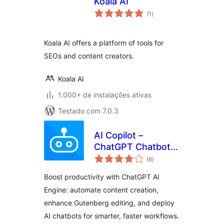
Koala AI
total
(1
)
de
classificações
Koala AI offers a platform of tools for
SEOs and content creators.
Koala AI
1.000+ de instalações ativas
Testado com 7.0.3
AI Copilot –
ChatGPT Chatbot &
total
AI Engine for Post
(6
)
de
classificações
Automation
Boost productivity with ChatGPT AI
Engine: automate content creation,
enhance Gutenberg editing, and deploy
AI chatbots for smarter, faster workflows.