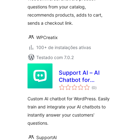
questions from your catalog,
recommends products, adds to cart,
sends a checkout link.
WPCreatix
100+ de instalações ativas
Testado com 7.0.2
Support AI – AI
Chatbot for
total
WordPress
(0
)
de
classificações
Custom AI chatbot for WordPress. Easily
train and integrate your AI chatbots to
instantly answer your customers'
questions.
SupportAI