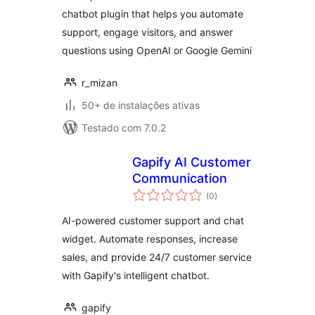
chatbot plugin that helps you automate
support, engage visitors, and answer
questions using OpenAI or Google Gemini
r_mizan
50+ de instalações ativas
Testado com 7.0.2
Gapify AI Customer
Communication
total
(0
)
de
classificações
AI-powered customer support and chat
widget. Automate responses, increase
sales, and provide 24/7 customer service
with Gapify's intelligent chatbot.
gapify