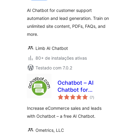
AI Chatbot for customer support
automation and lead generation. Train on
unlimited site content, PDFs, FAQs, and
more.
Limb AI Chatbot
80+ de instalações ativas
Testado com 7.0.2
Ochatbot – AI
Chatbot for
total
eCommerce &
(7
)
de
classificações
Support
Increase eCommerce sales and leads
with Ochatbot – a free AI Chatbot.
Ometrics, LLC