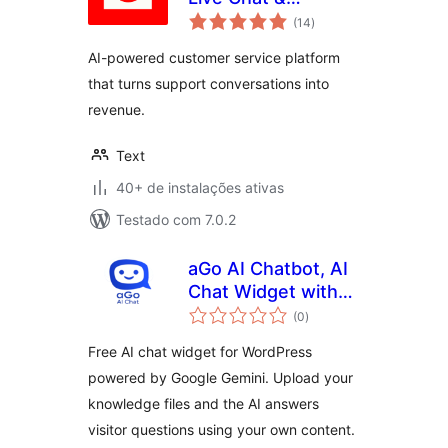
total
Ticketing for
(14
)
de
classificações
Customer Service
AI-powered customer service platform
that turns support conversations into
revenue.
Text
40+ de instalações ativas
Testado com 7.0.2
aGo AI Chatbot, AI
Chat Widget with
total
Knowledge Base
(0
)
de
classificações
Free AI chat widget for WordPress
powered by Google Gemini. Upload your
knowledge files and the AI answers
visitor questions using your own content.