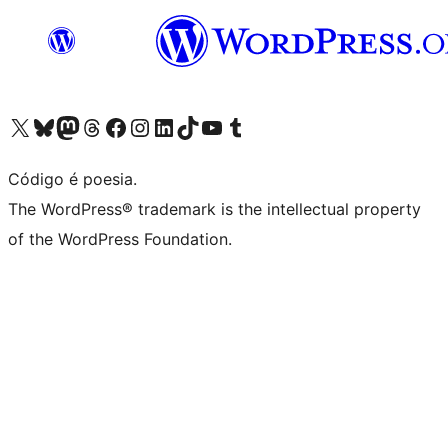
Acessar nossa conta do X (antigo Twitter)
Acessar nossa conta do Bluesky
Acessar nossa conta do Mastodon
Acessar nossa conta do Threads
Acessar nossa página do Facebook
Acessar nossa conta do Instagram
Acessar nossa conta do LinkedIn
Acessar nossa conta do TikTok
Acessar nosso canal do YouTube
Acessar nossa conta no Tumblr
Código é poesia.
The WordPress® trademark is the intellectual property
of the WordPress Foundation.