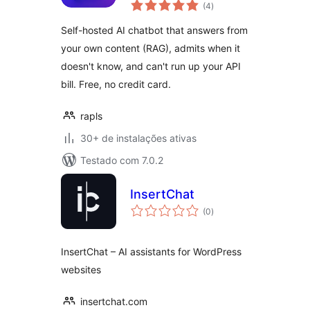
total
Chatbot & MCP
(4
)
de
classificações
Server (OpenAI,
Self-hosted AI chatbot that answers from
Claude, Gemini,
your own content (RAG), admits when it
OpenRouter)
doesn't know, and can't run up your API
bill. Free, no credit card.
rapls
30+ de instalações ativas
Testado com 7.0.2
InsertChat
total
(0
)
de
classificações
InsertChat – AI assistants for WordPress
websites
insertchat.com