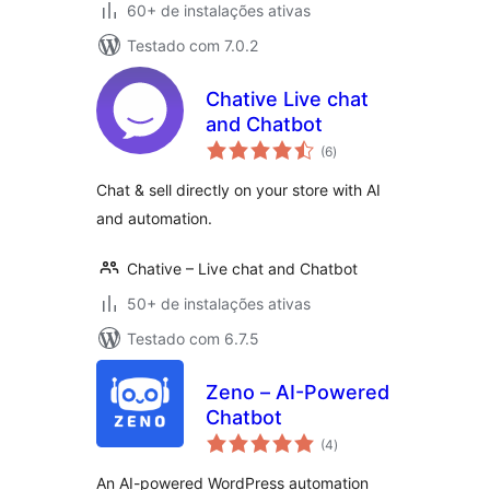
60+ de instalações ativas
Testado com 7.0.2
Chative Live chat
and Chatbot
total
(6
)
de
classificações
Chat & sell directly on your store with AI
and automation.
Chative – Live chat and Chatbot
50+ de instalações ativas
Testado com 6.7.5
Zeno – AI-Powered
Chatbot
total
(4
)
de
classificações
An AI-powered WordPress automation