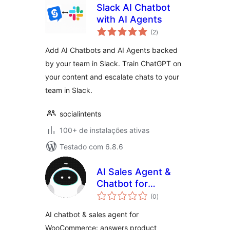
Slack AI Chatbot
with AI Agents
total
(2
)
de
classificações
Add AI Chatbots and AI Agents backed
by your team in Slack. Train ChatGPT on
your content and escalate chats to your
team in Slack.
socialintents
100+ de instalações ativas
Testado com 6.8.6
AI Sales Agent &
Chatbot for
total
WooCommerce –
(0
)
de
classificações
WPCreatix
AI chatbot & sales agent for
WooCommerce: answers product