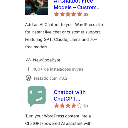
AI Chatbot Free
Models – Customer
total
Support, Live Chat,
(8
)
de
classificações
Virtual Assistant
Add an AI Chatbot to your WordPress site
for instant live chat or customer support.
Featuring GPT, Claude, Llama and 70+
free models.
NewCodeByte
100+ de instalações ativas
Testado com 7.0.2
Chatbot with
ChatGPT
total
WordPress
(7
)
de
classificações
Turn your WordPress content into a
ChatGPT-powered AI assistant with