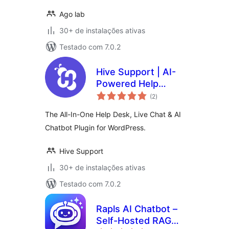
Ago lab
30+ de instalações ativas
Testado com 7.0.2
Hive Support | AI-
Powered Help
total
Desk, Live Chat and
(2
)
de
classificações
Chatbot
The All-In-One Help Desk, Live Chat & AI
Chatbot Plugin for WordPress.
Hive Support
30+ de instalações ativas
Testado com 7.0.2
Rapls AI Chatbot –
Self-Hosted RAG