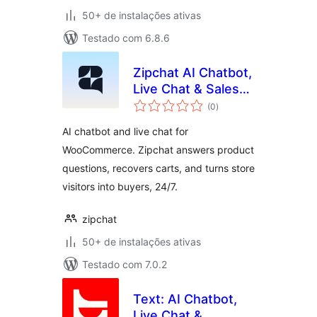
50+ de instalações ativas
Testado com 6.8.6
Zipchat AI Chatbot,
Live Chat & Sales
total
Agent for
(0
)
de
classificações
WooCommerce
AI chatbot and live chat for
WooCommerce. Zipchat answers product
questions, recovers carts, and turns store
visitors into buyers, 24/7.
zipchat
50+ de instalações ativas
Testado com 7.0.2
Text: AI Chatbot,
Live Chat &