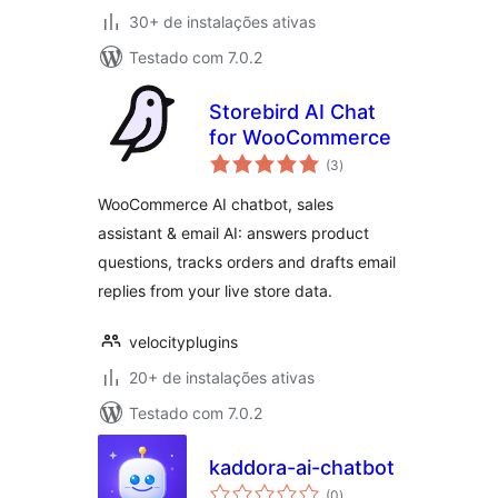
30+ de instalações ativas
Testado com 7.0.2
Storebird AI Chat
for WooCommerce
total
(3
)
de
classificações
WooCommerce AI chatbot, sales
assistant & email AI: answers product
questions, tracks orders and drafts email
replies from your live store data.
velocityplugins
20+ de instalações ativas
Testado com 7.0.2
kaddora-ai-chatbot
total
(0
)