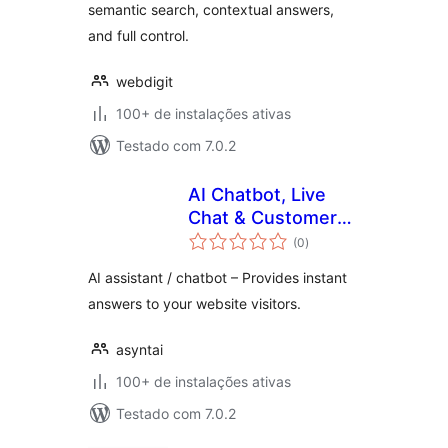
semantic search, contextual answers,
and full control.
webdigit
100+ de instalações ativas
Testado com 7.0.2
AI Chatbot, Live
Chat & Customer
total
Support for
(0
)
de
classificações
WordPress –
AI assistant / chatbot – Provides instant
Asyntai
answers to your website visitors.
asyntai
100+ de instalações ativas
Testado com 7.0.2