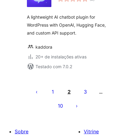
de
classificações
A lightweight AI chatbot plugin for
WordPress with OpenAI, Hugging Face,
and custom API support.
kaddora
20+ de instalações ativas
Testado com 7.0.2
Paginação
de
1
2
3
…
posts
10
Sobre
Vitrine