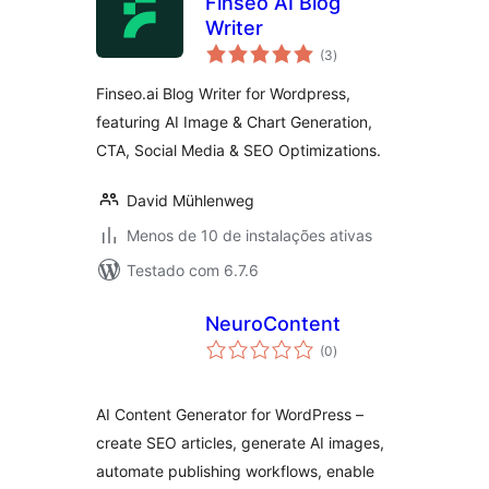
Finseo AI Blog
Writer
total
(3
)
de
classificações
Finseo.ai Blog Writer for Wordpress,
featuring AI Image & Chart Generation,
CTA, Social Media & SEO Optimizations.
David Mühlenweg
Menos de 10 de instalações ativas
Testado com 6.7.6
NeuroContent
total
(0
)
de
classificações
AI Content Generator for WordPress –
create SEO articles, generate AI images,
automate publishing workflows, enable