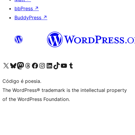
bbPress
↗
BuddyPress
↗
Acessar nossa conta do X (antigo Twitter)
Acessar nossa conta do Bluesky
Acessar nossa conta do Mastodon
Acessar nossa conta do Threads
Acessar nossa página do Facebook
Acessar nossa conta do Instagram
Acessar nossa conta do LinkedIn
Acessar nossa conta do TikTok
Acessar nosso canal do YouTube
Acessar nossa conta no Tumblr
Código é poesia.
The WordPress® trademark is the intellectual property
of the WordPress Foundation.