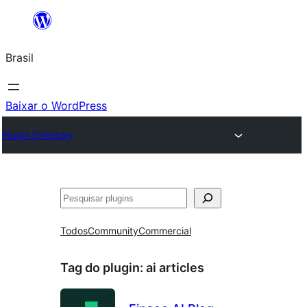
Pular
para
Brasil
o
conteúdo
Baixar o WordPress
Plugin Directory
Pesquisar
Todos
Community
Commercial
Tag do plugin:
ai articles