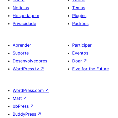
Notícias
Temas
Hospedagem
Plugins
Privacidade
Padrões
Aprender
Participar
Suporte
Eventos
Desenvolvedores
Doar
↗
WordPress.tv
↗
Five for the Future
WordPress.com
↗
Matt
↗
bbPress
↗
BuddyPress
↗