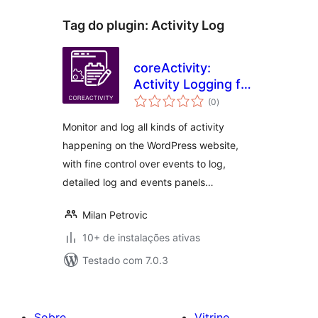
Tag do plugin:
Activity Log
coreActivity:
Activity Logging for
total
WordPress
(0
)
de
classificações
Monitor and log all kinds of activity
happening on the WordPress website,
with fine control over events to log,
detailed log and events panels…
Milan Petrovic
10+ de instalações ativas
Testado com 7.0.3
Sobre
Vitrine