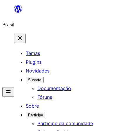
Pular
para
Brasil
o
conteúdo
Temas
Plugins
Novidades
Suporte
Documentação
Fóruns
Sobre
Participe
Participe da comunidade