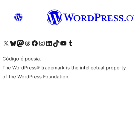
Acessar nossa conta do X (antigo Twitter)
Acessar nossa conta do Bluesky
Acessar nossa conta do Mastodon
Acessar nossa conta do Threads
Acessar nossa página do Facebook
Acessar nossa conta do Instagram
Acessar nossa conta do LinkedIn
Acessar nossa conta do TikTok
Acessar nosso canal do YouTube
Acessar nossa conta no Tumblr
Código é poesia.
The WordPress® trademark is the intellectual property
of the WordPress Foundation.