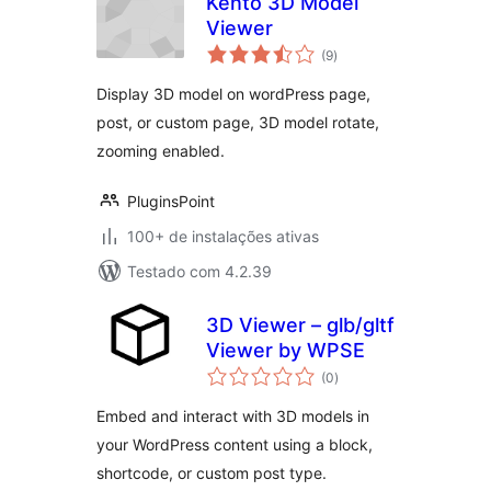
Kento 3D Model
Viewer
total
(9
)
de
classificações
Display 3D model on wordPress page,
post, or custom page, 3D model rotate,
zooming enabled.
PluginsPoint
100+ de instalações ativas
Testado com 4.2.39
3D Viewer – glb/gltf
Viewer by WPSE
total
(0
)
de
classificações
Embed and interact with 3D models in
your WordPress content using a block,
shortcode, or custom post type.