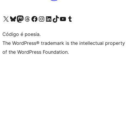
Acessar nossa conta do X (antigo Twitter)
Acessar nossa conta do Bluesky
Acessar nossa conta do Mastodon
Acessar nossa conta do Threads
Acessar nossa página do Facebook
Acessar nossa conta do Instagram
Acessar nossa conta do LinkedIn
Acessar nossa conta do TikTok
Acessar nosso canal do YouTube
Acessar nossa conta no Tumblr
Código é poesia.
The WordPress® trademark is the intellectual property
of the WordPress Foundation.