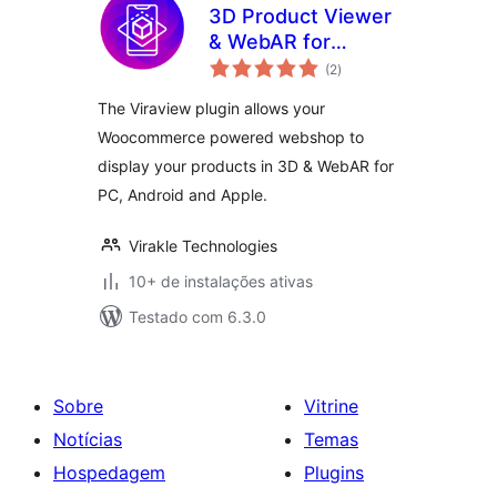
3D Product Viewer
& WebAR for
total
WooCommerce
(2
)
de
classificações
The Viraview plugin allows your
Woocommerce powered webshop to
display your products in 3D & WebAR for
PC, Android and Apple.
Virakle Technologies
10+ de instalações ativas
Testado com 6.3.0
Sobre
Vitrine
Notícias
Temas
Hospedagem
Plugins