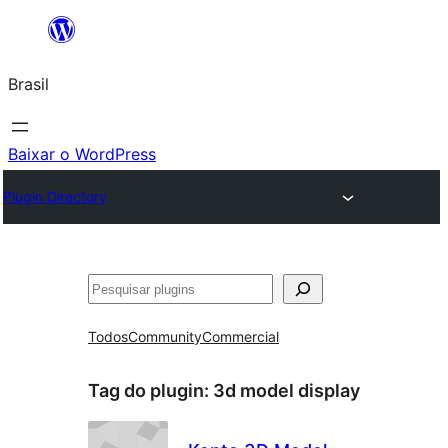
Pular
para
Brasil
o
conteúdo
Baixar o WordPress
Plugin Directory
Pesquisar
Todos
Community
Commercial
Tag do plugin:
3d model display