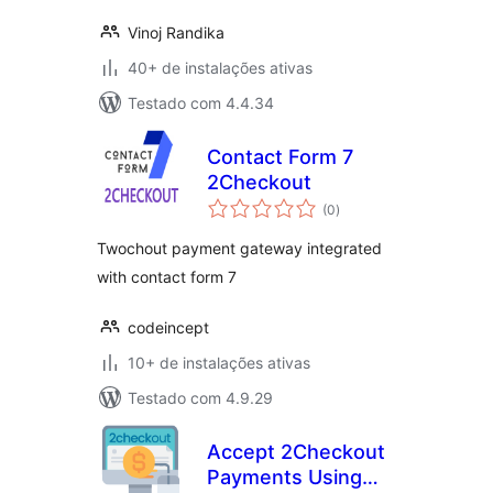
Vinoj Randika
40+ de instalações ativas
Testado com 4.4.34
Contact Form 7
2Checkout
total
(0
)
de
classificações
Twochout payment gateway integrated
with contact form 7
codeincept
10+ de instalações ativas
Testado com 4.9.29
Accept 2Checkout
Payments Using