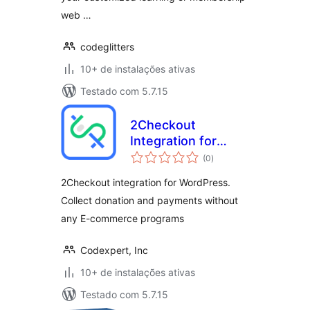
web …
codeglitters
10+ de instalações ativas
Testado com 5.7.15
2Checkout
Integration for
total
WordPress – WP
(0
)
de
classificações
Super Pay
2Checkout integration for WordPress.
Collect donation and payments without
any E-commerce programs
Codexpert, Inc
10+ de instalações ativas
Testado com 5.7.15