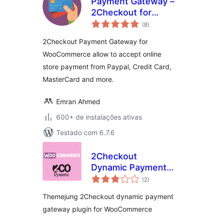
Payment Gateway –
2Checkout for
total
WooCommerce
(8
)
de
classificações
2Checkout Payment Gateway for
WooCommerce allow to accept online
store payment from Paypal, Credit Card,
MasterCard and more.
Emran Ahmed
600+ de instalações ativas
Testado com 6.7.6
2Checkout
Dynamic Payment
total
Gateway for
(2
)
de
classificações
WooCommerce
Themejung 2Checkout dynamic payment
gateway plugin for WooCommerce