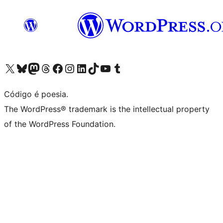
Acessar nossa conta do X (antigo Twitter)
Acessar nossa conta do Bluesky
Acessar nossa conta do Mastodon
Acessar nossa conta do Threads
Acessar nossa página do Facebook
Acessar nossa conta do Instagram
Acessar nossa conta do LinkedIn
Acessar nossa conta do TikTok
Acessar nosso canal do YouTube
Acessar nossa conta no Tumblr
Código é poesia.
The WordPress® trademark is the intellectual property
of the WordPress Foundation.