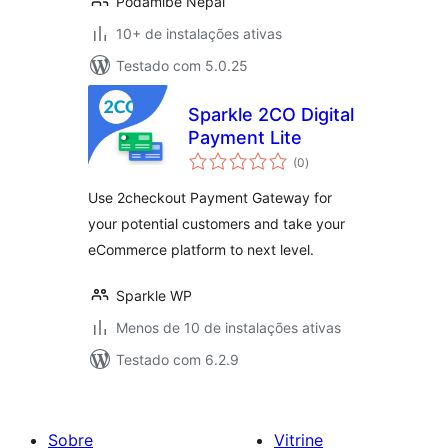
Podamibe Nepal
10+ de instalações ativas
Testado com 5.0.25
Sparkle 2CO Digital
Payment Lite
total
(0
)
de
classificações
Use 2checkout Payment Gateway for
your potential customers and take your
eCommerce platform to next level.
Sparkle WP
Menos de 10 de instalações ativas
Testado com 6.2.9
Sobre
Vitrine