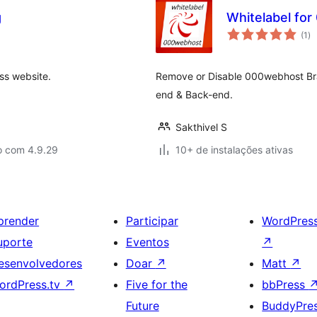
g
Whitelabel fo
to
(1
)
de
cl
ss website.
Remove or Disable 000webhost Br
end & Back-end.
Sakthivel S
o com 4.9.29
10+ de instalações ativas
prender
Participar
WordPres
uporte
Eventos
↗
esenvolvedores
Doar
↗
Matt
↗
ordPress.tv
↗
Five for the
bbPress
Future
BuddyPre