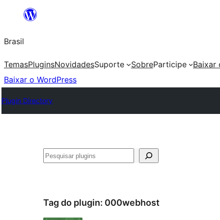
Pular
para
Brasil
o
conteúdo
Temas
Plugins
Novidades
Suporte
Sobre
Participe
Baixar
Baixar o WordPress
Plugin Directory
Pesquisar
Tag do plugin:
000webhost