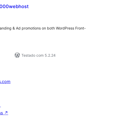
r 000webhost
tal
assificações
anding & Ad promotions on both WordPress Front-
Testado com 5.2.24
s.com
↗
ss
↗