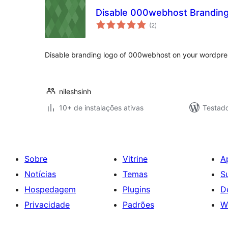
Disable 000webhost Brandin
total
(2
)
de
classificações
Disable branding logo of 000webhost on your wordpre
nileshsinh
10+ de instalações ativas
Testad
Sobre
Vitrine
A
Notícias
Temas
S
Hospedagem
Plugins
D
Privacidade
Padrões
W