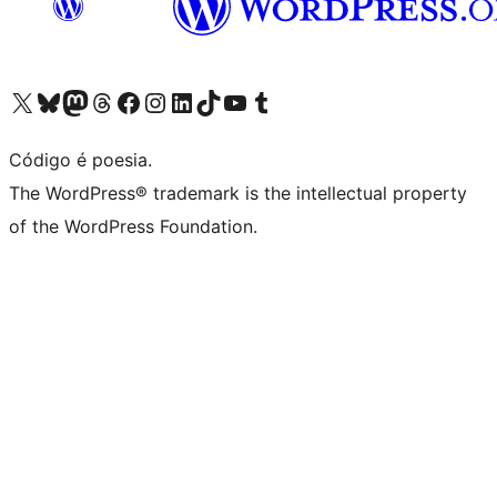
Acessar nossa conta do X (antigo Twitter)
Acessar nossa conta do Bluesky
Acessar nossa conta do Mastodon
Acessar nossa conta do Threads
Acessar nossa página do Facebook
Acessar nossa conta do Instagram
Acessar nossa conta do LinkedIn
Acessar nossa conta do TikTok
Acessar nosso canal do YouTube
Acessar nossa conta no Tumblr
Código é poesia.
The WordPress® trademark is the intellectual property
of the WordPress Foundation.