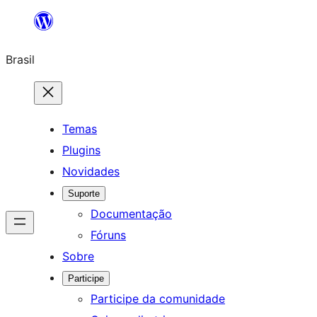
Pular
para
Brasil
o
conteúdo
Temas
Plugins
Novidades
Suporte
Documentação
Fóruns
Sobre
Participe
Participe da comunidade