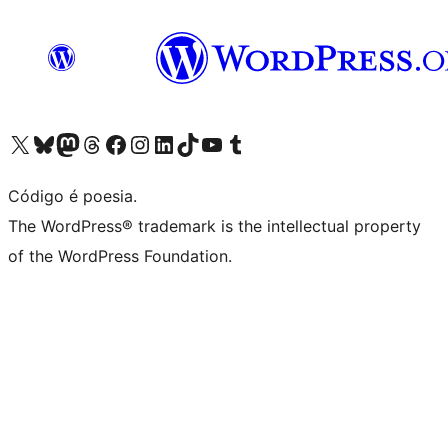
Acessar nossa conta do X (antigo Twitter)
Acessar nossa conta do Bluesky
Acessar nossa conta do Mastodon
Acessar nossa conta do Threads
Acessar nossa página do Facebook
Acessar nossa conta do Instagram
Acessar nossa conta do LinkedIn
Acessar nossa conta do TikTok
Acessar nosso canal do YouTube
Acessar nossa conta no Tumblr
Código é poesia.
The WordPress® trademark is the intellectual property
of the WordPress Foundation.