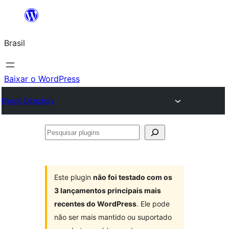
Pular
para
Brasil
o
conteúdo
Baixar o WordPress
Plugin Directory
Pesquisar
plugins
Este plugin
não foi testado com os
3 lançamentos principais mais
recentes do WordPress
. Ele pode
não ser mais mantido ou suportado