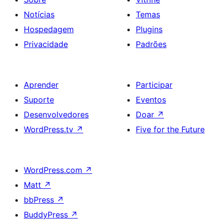
Notícias
Temas
Hospedagem
Plugins
Privacidade
Padrões
Aprender
Participar
Suporte
Eventos
Desenvolvedores
Doar
↗
WordPress.tv
↗
Five for the Future
WordPress.com
↗
Matt
↗
bbPress
↗
BuddyPress
↗