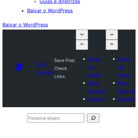
Guias e diretrizes
Baixar o WordPress
Baixar o WordPress
Enviar
Enviar
Save Post.
Plugin
um
um
Check
Directory
plugin
plugin
Links.
Meus
Meus
favoritos
favoritos
Acessar
Acessar
Pesquisar
plugins