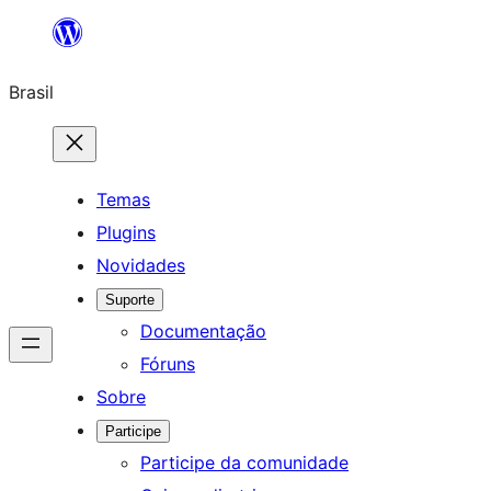
Pular
para
Brasil
o
conteúdo
Temas
Plugins
Novidades
Suporte
Documentação
Fóruns
Sobre
Participe
Participe da comunidade