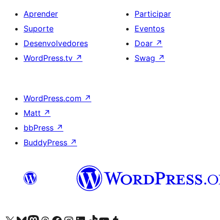
Aprender
Participar
Suporte
Eventos
Desenvolvedores
Doar
↗
WordPress.tv
↗
Swag
↗
WordPress.com
↗
Matt
↗
bbPress
↗
BuddyPress
↗
Acessar nossa conta do X (antigo Twitter)
Acessar nossa conta do Bluesky
Acessar nossa conta do Mastodon
Acessar nossa conta do Threads
Acessar nossa página do Facebook
Acessar nossa conta do Instagram
Acessar nossa conta do LinkedIn
Acessar nossa conta do TikTok
Acessar nosso canal do YouTube
Acessar nossa conta no Tumblr