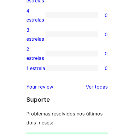
5
estrelas
avaliações
4
0
com
0
estrelas
5
avaliação
3
0
estrelas
com
0
estrelas
4
avaliação
2
0
estrela
com
0
estrelas
3
avaliação
1 estrela
0
0
estrela
com
avaliação
2
avaliações
Your review
Ver todas
com
estrela
Suporte
1
estrela
Problemas resolvidos nos últimos
dois meses: