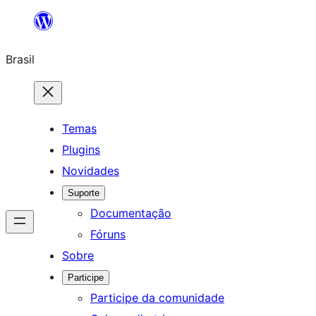
Pular
para
Brasil
o
conteúdo
Temas
Plugins
Novidades
Suporte
Documentação
Fóruns
Sobre
Participe
Participe da comunidade