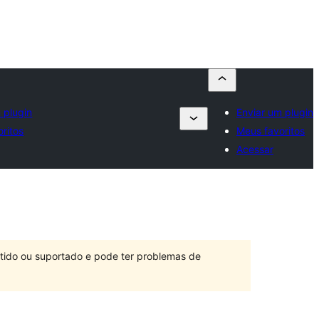
 plugin
Enviar um plugin
ritos
Meus favoritos
Acessar
ntido ou suportado e pode ter problemas de