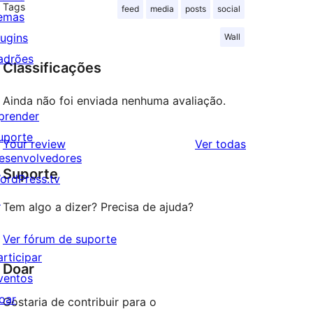
Tags
feed
media
posts
social
emas
lugins
Wall
adrões
Classificações
Ainda não foi enviada nenhuma avaliação.
prender
uporte
avaliações
Your review
Ver todas
esenvolvedores
Suporte
ordPress.tv
↗
Tem algo a dizer? Precisa de ajuda?
Ver fórum de suporte
articipar
Doar
ventos
oar
Gostaria de contribuir para o