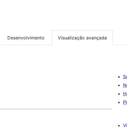
Desenvolvimento
Visualização avançada
S
N
H
P
Vi