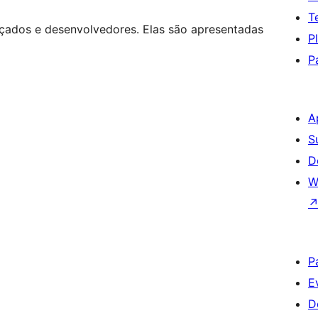
T
nçados e desenvolvedores. Elas são apresentadas
P
P
A
S
D
W
P
E
D