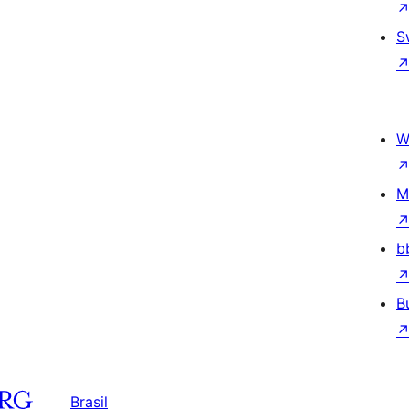
S
W
M
b
B
Brasil