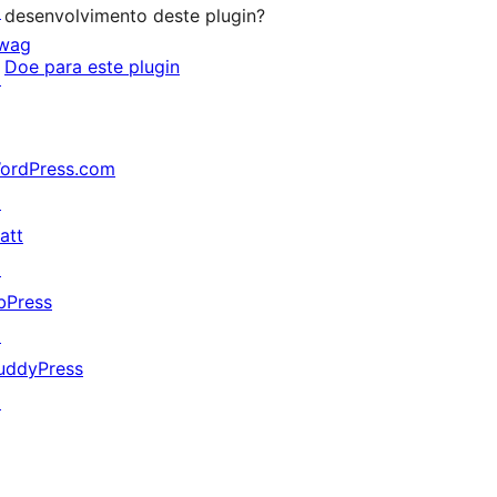
↗
desenvolvimento deste plugin?
wag
Doe para este plugin
↗
ordPress.com
↗
att
↗
bPress
↗
uddyPress
↗