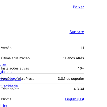
Baixar
Suporte
Meta
Versão
1.1
Última atualização
11 anos
atrás
obre
Instalações ativas
10+
otícias
ospedagem
Versão do WordPress
3.0.1 ou superior
rivacidade
Testado até
4.3.34
Idioma
English (US)
trine