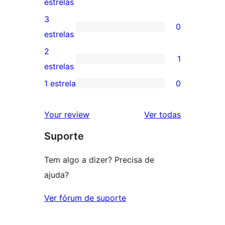
0
estrelas
5
avaliação
3
0
estrela
com
0
estrelas
4
avaliação
2
1
estrela
com
1
estrelas
3
avaliação
1 estrela
0
0
estrela
com
avaliação
2
avaliações
Your review
Ver todas
com
estrela
Suporte
1
estrela
Tem algo a dizer? Precisa de
ajuda?
Ver fórum de suporte