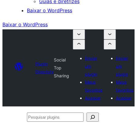
Guias e diretrizes
Baixar o WordPress
Baixar o WordPress
Enviar
Enviar
Social
Plugin
um
um
Top
Directory
plugin
plugin
Sharing
Meus
Meus
favoritos
favoritos
Acessar
Acessar
Pesquisar
plugins