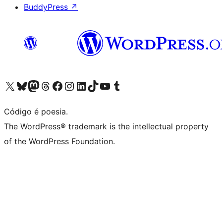
BuddyPress
↗
Acessar nossa conta do X (antigo Twitter)
Acessar nossa conta do Bluesky
Acessar nossa conta do Mastodon
Acessar nossa conta do Threads
Acessar nossa página do Facebook
Acessar nossa conta do Instagram
Acessar nossa conta do LinkedIn
Acessar nossa conta do TikTok
Acessar nosso canal do YouTube
Acessar nossa conta no Tumblr
Código é poesia.
The WordPress® trademark is the intellectual property
of the WordPress Foundation.