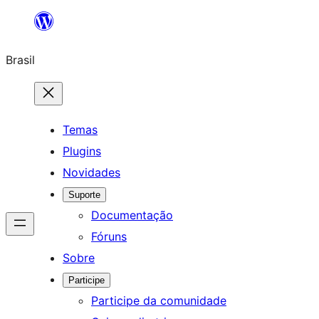
Pular
para
Brasil
o
conteúdo
Temas
Plugins
Novidades
Suporte
Documentação
Fóruns
Sobre
Participe
Participe da comunidade