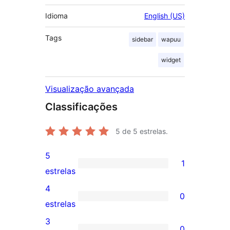
Idioma
English (US)
Tags
sidebar
wapuu
widget
Visualização avançada
Classificações
5
de 5 estrelas.
5
1
1
estrelas
avaliação
4
0
com
0
estrelas
5
avaliação
3
0