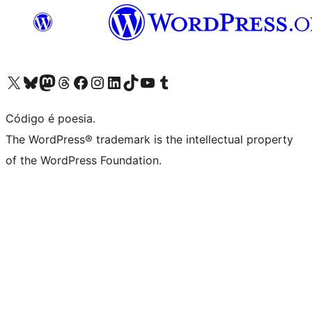
Acessar nossa conta do X (antigo Twitter)
Acessar nossa conta do Bluesky
Acessar nossa conta do Mastodon
Acessar nossa conta do Threads
Acessar nossa página do Facebook
Acessar nossa conta do Instagram
Acessar nossa conta do LinkedIn
Acessar nossa conta do TikTok
Acessar nosso canal do YouTube
Acessar nossa conta no Tumblr
Código é poesia.
The WordPress® trademark is the intellectual property
of the WordPress Foundation.