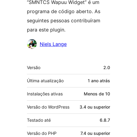
“SMNTCS Wapuu Widget” é um
programa de código aberto. As
seguintes pessoas contribuíram
para este plugin.
Colaboradores
Niels Lange
Meta
Versão
2.0
Última atualização
1 ano
atrás
Instalações ativas
Menos de 10
Versão do WordPress
3.4 ou superior
Testado até
6.8.7
Versão do PHP
7.4 ou superior