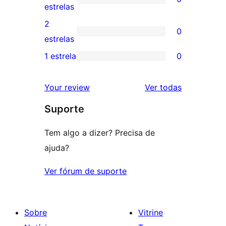
estrela
com
0
estrelas
4
avaliação
2
0
estrela
com
0
estrelas
3
avaliação
1 estrela
0
0
estrela
com
avaliação
2
avaliações
Your review
Ver todas
com
estrela
Suporte
1
estrela
Tem algo a dizer? Precisa de
ajuda?
Ver fórum de suporte
Sobre
Vitrine