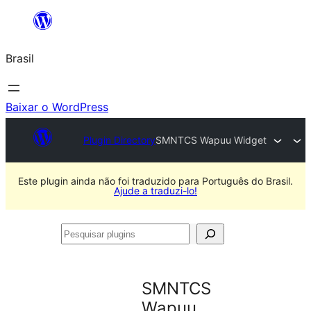
Pular
para
Brasil
o
conteúdo
Baixar o WordPress
Plugin Directory
SMNTCS Wapuu Widget
Este plugin ainda não foi traduzido para Português do Brasil.
Ajude a traduzi-lo!
Pesquisar
plugins
SMNTCS
Wapuu