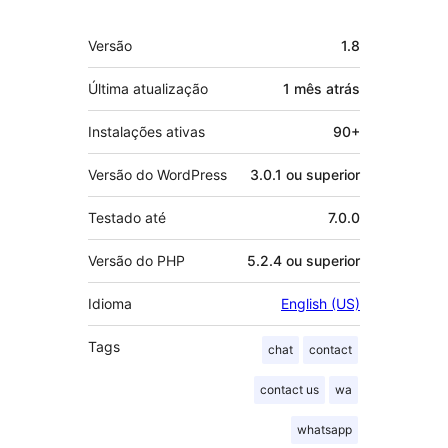
Meta
Versão
1.8
Última atualização
1 mês
atrás
Instalações ativas
90+
Versão do WordPress
3.0.1 ou superior
Testado até
7.0.0
Versão do PHP
5.2.4 ou superior
Idioma
English (US)
Tags
chat
contact
contact us
wa
whatsapp