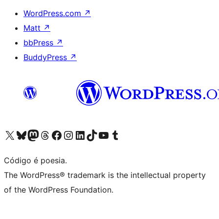
WordPress.com
↗
Matt
↗
bbPress
↗
BuddyPress
↗
Acessar nossa conta do X (antigo Twitter)
Acessar nossa conta do Bluesky
Acessar nossa conta do Mastodon
Acessar nossa conta do Threads
Acessar nossa página do Facebook
Acessar nossa conta do Instagram
Acessar nossa conta do LinkedIn
Acessar nossa conta do TikTok
Acessar nosso canal do YouTube
Acessar nossa conta no Tumblr
Código é poesia.
The WordPress® trademark is the intellectual property
of the WordPress Foundation.