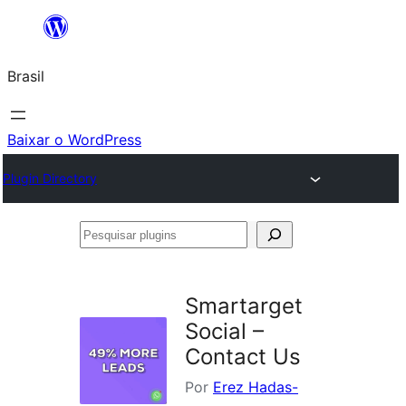
Pular
para
Brasil
o
conteúdo
Baixar o WordPress
Plugin Directory
Pesquisar
plugins
Smartarget
Social –
Contact Us
Por
Erez Hadas-