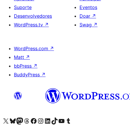
Suporte
Eventos
Desenvolvedores
Doar
↗
WordPress.tv
↗
Swag
↗
WordPress.com
↗
Matt
↗
bbPress
↗
BuddyPress
↗
Acessar nossa conta do X (antigo Twitter)
Acessar nossa conta do Bluesky
Acessar nossa conta do Mastodon
Acessar nossa conta do Threads
Acessar nossa página do Facebook
Acessar nossa conta do Instagram
Acessar nossa conta do LinkedIn
Acessar nossa conta do TikTok
Acessar nosso canal do YouTube
Acessar nossa conta no Tumblr