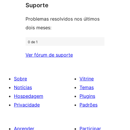
Suporte
1
estrela
Problemas resolvidos nos últimos
dois meses:
0 de 1
Ver fórum de suporte
Sobre
Vitrine
Notícias
Temas
Hospedagem
Plugins
Privacidade
Padrões
Aprender
Participar