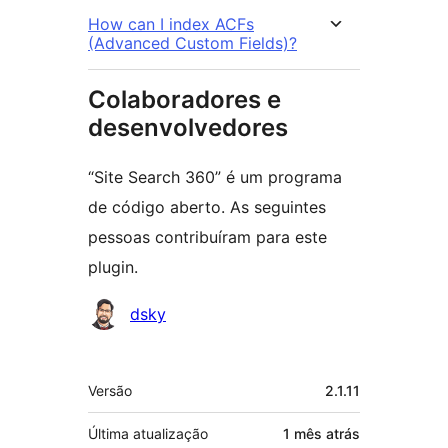
How can I index ACFs
(Advanced Custom Fields)?
Colaboradores e
desenvolvedores
“Site Search 360” é um programa
de código aberto. As seguintes
pessoas contribuíram para este
plugin.
Colaboradores
dsky
Meta
Versão
2.1.11
Última atualização
1 mês
atrás