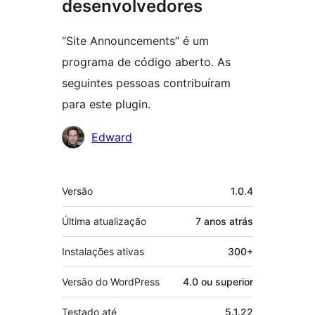
desenvolvedores
“Site Announcements” é um
programa de código aberto. As
seguintes pessoas contribuíram
para este plugin.
Colaboradores
Edward
Meta
Versão
1.0.4
Última atualização
7 anos
atrás
Instalações ativas
300+
Versão do WordPress
4.0 ou superior
Testado até
5.1.22