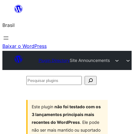
Pular
para
Brasil
o
conteúdo
Baixar o WordPress
Plugin Directory
Site Announcements
Pesquisar
plugins
Este plugin
não foi testado com os
3 lançamentos principais mais
recentes do WordPress
. Ele pode
não ser mais mantido ou suportado