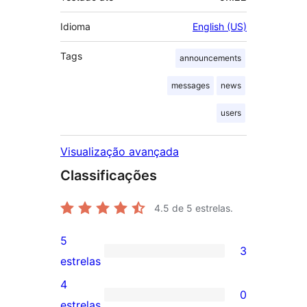
Idioma
English (US)
Tags
announcements
messages
news
users
Visualização avançada
Classificações
4.5
de 5 estrelas.
5
3
3
estrelas
avaliações
4
0
com
0
estrelas