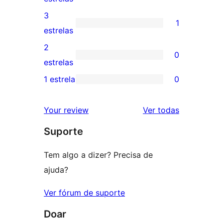
5
avaliação
3
1
estrelas
com
1
estrelas
4
avaliação
2
0
estrela
com
0
estrelas
3
avaliação
1 estrela
0
0
estrela
com
avaliação
2
avaliações
Your review
Ver todas
com
estrela
Suporte
1
estrela
Tem algo a dizer? Precisa de
ajuda?
Ver fórum de suporte
Doar