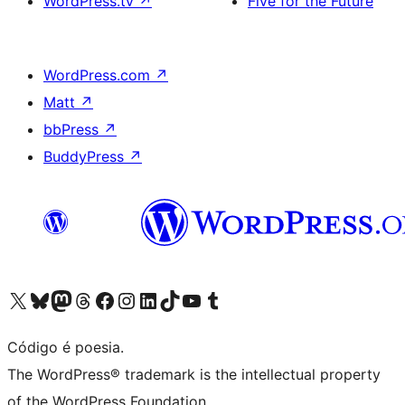
WordPress.tv
↗
Five for the Future
WordPress.com
↗
Matt
↗
bbPress
↗
BuddyPress
↗
Acessar nossa conta do X (antigo Twitter)
Acessar nossa conta do Bluesky
Acessar nossa conta do Mastodon
Acessar nossa conta do Threads
Acessar nossa página do Facebook
Acessar nossa conta do Instagram
Acessar nossa conta do LinkedIn
Acessar nossa conta do TikTok
Acessar nosso canal do YouTube
Acessar nossa conta no Tumblr
Código é poesia.
The WordPress® trademark is the intellectual property
of the WordPress Foundation.