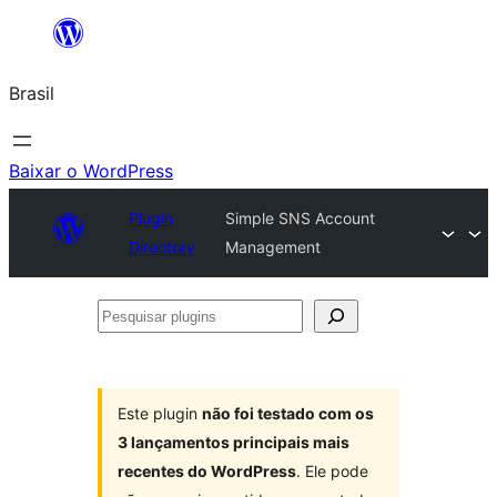
Pular
para
Brasil
o
conteúdo
Baixar o WordPress
Plugin
Simple SNS Account
Directory
Management
Pesquisar
plugins
Este plugin
não foi testado com os
3 lançamentos principais mais
recentes do WordPress
. Ele pode