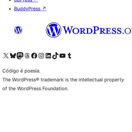
BuddyPress
↗
Acessar nossa conta do X (antigo Twitter)
Acessar nossa conta do Bluesky
Acessar nossa conta do Mastodon
Acessar nossa conta do Threads
Acessar nossa página do Facebook
Acessar nossa conta do Instagram
Acessar nossa conta do LinkedIn
Acessar nossa conta do TikTok
Acessar nosso canal do YouTube
Acessar nossa conta no Tumblr
Código é poesia.
The WordPress® trademark is the intellectual property
of the WordPress Foundation.