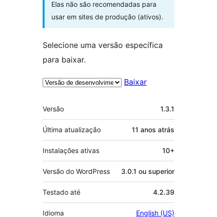
Elas não são recomendadas para
usar em sites de produção (ativos).
Selecione uma versão específica
para baixar.
Baixar
Meta
Versão
1.3.1
Última atualização
11 anos
atrás
Instalações ativas
10+
Versão do WordPress
3.0.1 ou superior
Testado até
4.2.39
Idioma
English (US)