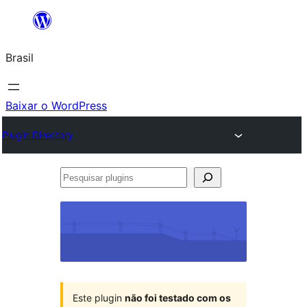
Pular
para
Brasil
o
conteúdo
Baixar o WordPress
Plugin Directory
Pesquisar
plugins
Este plugin
não foi testado com os