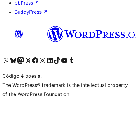
bbPress
↗
BuddyPress
↗
Acessar nossa conta do X (antigo Twitter)
Acessar nossa conta do Bluesky
Acessar nossa conta do Mastodon
Acessar nossa conta do Threads
Acessar nossa página do Facebook
Acessar nossa conta do Instagram
Acessar nossa conta do LinkedIn
Acessar nossa conta do TikTok
Acessar nosso canal do YouTube
Acessar nossa conta no Tumblr
Código é poesia.
The WordPress® trademark is the intellectual property
of the WordPress Foundation.