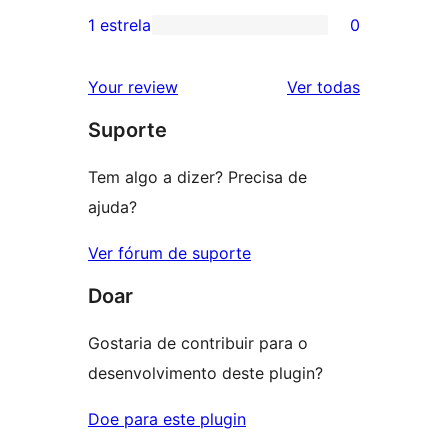
3
avaliação
1 estrela
0
0
estrela
com
avaliação
2
avaliações
Your review
Ver todas
com
estrela
Suporte
1
estrela
Tem algo a dizer? Precisa de
ajuda?
Ver fórum de suporte
Doar
Gostaria de contribuir para o
desenvolvimento deste plugin?
Doe para este plugin