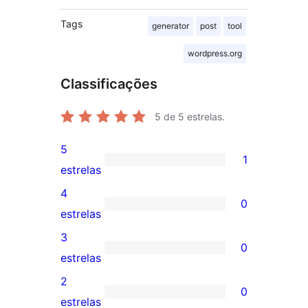
Tags
generator
post
tool
wordpress.org
Classificações
5
de 5 estrelas.
5
1
1
estrelas
avaliação
4
0
com
0
estrelas
5
avaliação
3
0
estrela
com
0
estrelas
4
avaliação
2
0
estrela
com
0
estrelas