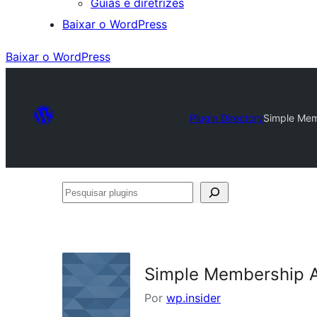
Guias e diretrizes
Baixar o WordPress
Baixar o WordPress
Plugin Directory
Simple Mem
Pesquisar
plugins
Simple Membership Af
Por
wp.insider