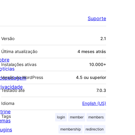
Suporte
Meta
Versão
2.1
Última atualização
4 meses
atrás
obre
Instalações ativas
10.000+
otícias
ospedagem
Versão do WordPress
4.5 ou superior
rivacidade
Testado até
7.0.3
Idioma
English (US)
trine
Tags
login
member
members
emas
lugins
membership
redirection