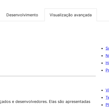
Desenvolvimento
Visualização avançada
S
N
H
P
Vi
T
nçados e desenvolvedores. Elas são apresentadas
P