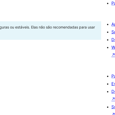
P
A
eguras ou estáveis. Elas não são recomendadas para usar
S
D
W
P
E
D
S