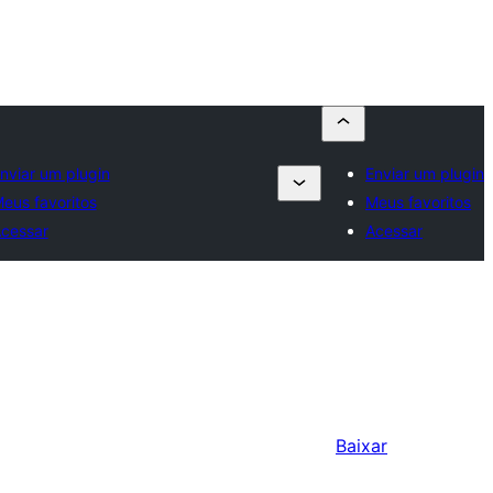
nviar um plugin
Enviar um plugin
eus favoritos
Meus favoritos
cessar
Acessar
Baixar