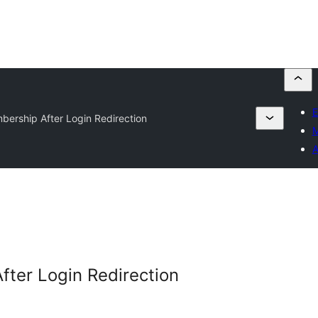
E
bership After Login Redirection
M
A
ter Login Redirection