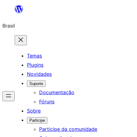
Pular
para
Brasil
o
conteúdo
Temas
Plugins
Novidades
Suporte
Documentação
Fóruns
Sobre
Participe
Participe da comunidade