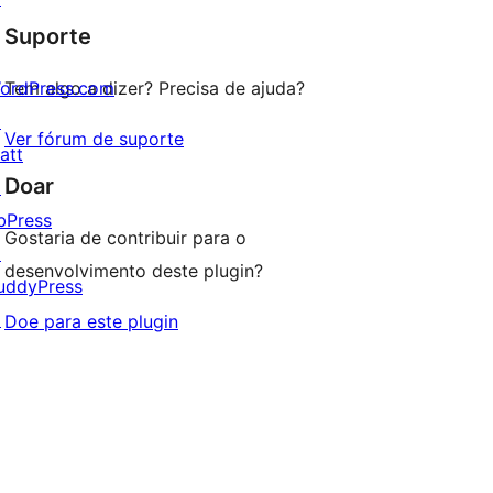
com
estrela
Suporte
1
estrela
ordPress.com
Tem algo a dizer? Precisa de ajuda?
↗
Ver fórum de suporte
att
Doar
↗
bPress
Gostaria de contribuir para o
↗
desenvolvimento deste plugin?
uddyPress
↗
Doe para este plugin