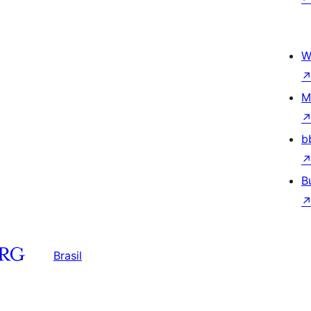
W
M
b
B
Brasil