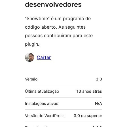
desenvolvedores
“Showtime” é um programa de
código aberto. As seguintes
pessoas contribuíram para este
plugin.
Colaboradores
Carter
Meta
Versão
3.0
Última atualização
13 anos
atrás
Instalações ativas
N/A
Versão do WordPress
3.0 ou superior