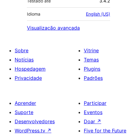
Testado até
3.4.2
Idioma
English (US)
Visualização avançada
Sobre
Vitrine
Notícias
Temas
Hospedagem
Plugins
Privacidade
Padrões
Aprender
Participar
Suporte
Eventos
Desenvolvedores
Doar
↗
WordPress.tv
↗
Five for the Future