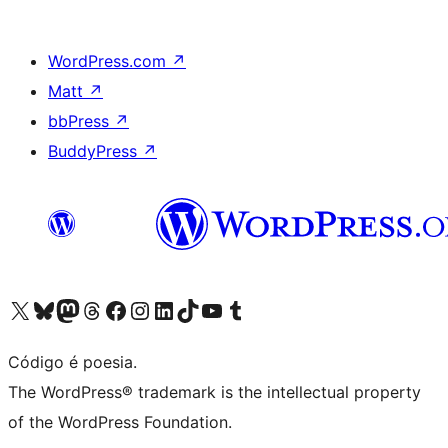
WordPress.com
↗
Matt
↗
bbPress
↗
BuddyPress
↗
Acessar nossa conta do X (antigo Twitter)
Acessar nossa conta do Bluesky
Acessar nossa conta do Mastodon
Acessar nossa conta do Threads
Acessar nossa página do Facebook
Acessar nossa conta do Instagram
Acessar nossa conta do LinkedIn
Acessar nossa conta do TikTok
Acessar nosso canal do YouTube
Acessar nossa conta no Tumblr
Código é poesia.
The WordPress® trademark is the intellectual property
of the WordPress Foundation.