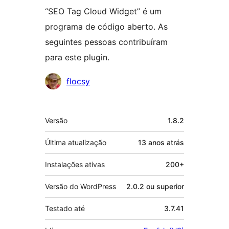
“SEO Tag Cloud Widget” é um
programa de código aberto. As
seguintes pessoas contribuíram
para este plugin.
Colaboradores
flocsy
Meta
Versão
1.8.2
Última atualização
13 anos
atrás
Instalações ativas
200+
Versão do WordPress
2.0.2 ou superior
Testado até
3.7.41