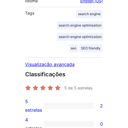
Idioma
English (US)
Tags
search engine
search engine optimisation
search engine optimization
seo
SEO friendly
Visualização avançada
Classificações
5
de 5 estrelas.
5
2
2
estrelas
avaliações
4
0
com
0