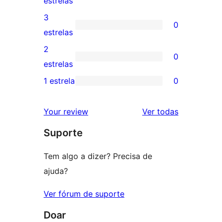
estrelas
5
avaliação
3
0
estrelas
com
0
estrelas
4
avaliação
2
0
estrela
com
0
estrelas
3
avaliação
1 estrela
0
0
estrela
com
avaliação
2
avaliações
Your review
Ver todas
com
estrela
Suporte
1
estrela
Tem algo a dizer? Precisa de
ajuda?
Ver fórum de suporte
Doar