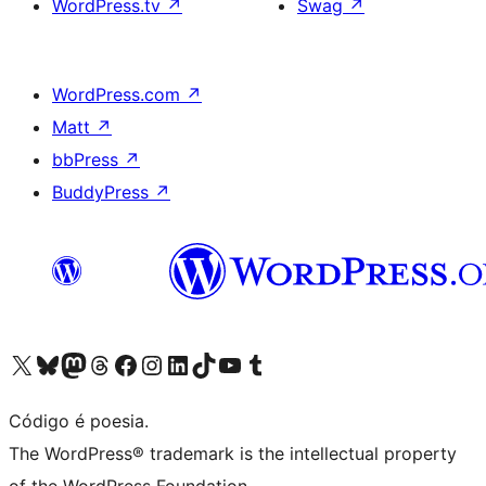
WordPress.tv
↗
Swag
↗
WordPress.com
↗
Matt
↗
bbPress
↗
BuddyPress
↗
Acessar nossa conta do X (antigo Twitter)
Acessar nossa conta do Bluesky
Acessar nossa conta do Mastodon
Acessar nossa conta do Threads
Acessar nossa página do Facebook
Acessar nossa conta do Instagram
Acessar nossa conta do LinkedIn
Acessar nossa conta do TikTok
Acessar nosso canal do YouTube
Acessar nossa conta no Tumblr
Código é poesia.
The WordPress® trademark is the intellectual property