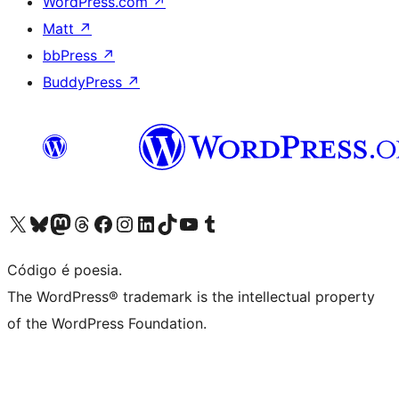
WordPress.com
↗
Matt
↗
bbPress
↗
BuddyPress
↗
Acessar nossa conta do X (antigo Twitter)
Acessar nossa conta do Bluesky
Acessar nossa conta do Mastodon
Acessar nossa conta do Threads
Acessar nossa página do Facebook
Acessar nossa conta do Instagram
Acessar nossa conta do LinkedIn
Acessar nossa conta do TikTok
Acessar nosso canal do YouTube
Acessar nossa conta no Tumblr
Código é poesia.
The WordPress® trademark is the intellectual property
of the WordPress Foundation.