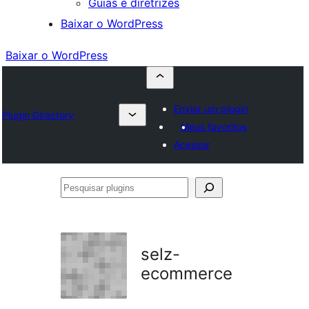
Guias e diretrizes
Baixar o WordPress
Baixar o WordPress
Enviar um plugin
Plugin Directory
Meus favoritos
Acessar
Pesquisar
plugins
selz-
ecommerce