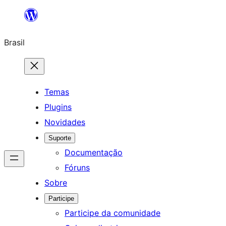
Pular
para
Brasil
o
conteúdo
Temas
Plugins
Novidades
Suporte
Documentação
Fóruns
Sobre
Participe
Participe da comunidade