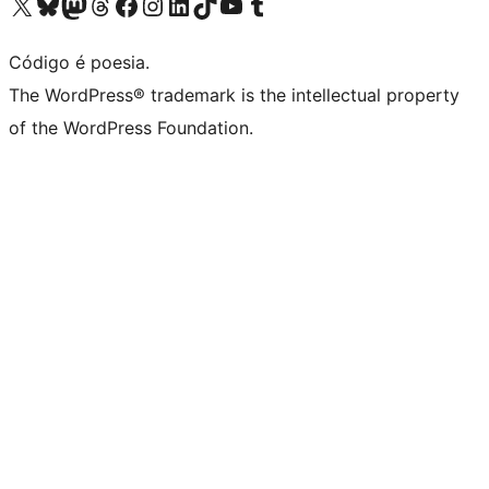
Acessar nossa conta do X (antigo Twitter)
Acessar nossa conta do Bluesky
Acessar nossa conta do Mastodon
Acessar nossa conta do Threads
Acessar nossa página do Facebook
Acessar nossa conta do Instagram
Acessar nossa conta do LinkedIn
Acessar nossa conta do TikTok
Acessar nosso canal do YouTube
Acessar nossa conta no Tumblr
Código é poesia.
The WordPress® trademark is the intellectual property
of the WordPress Foundation.