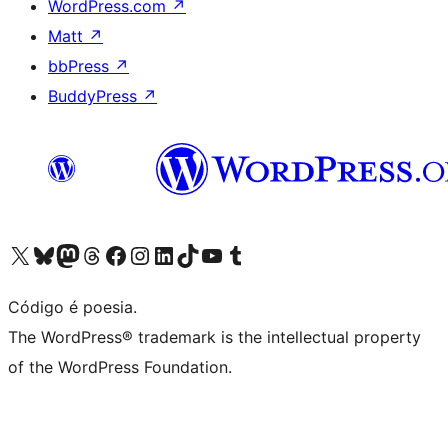
WordPress.com
↗
Matt
↗
bbPress
↗
BuddyPress
↗
Acessar nossa conta do X (antigo Twitter)
Acessar nossa conta do Bluesky
Acessar nossa conta do Mastodon
Acessar nossa conta do Threads
Acessar nossa página do Facebook
Acessar nossa conta do Instagram
Acessar nossa conta do LinkedIn
Acessar nossa conta do TikTok
Acessar nosso canal do YouTube
Acessar nossa conta no Tumblr
Código é poesia.
The WordPress® trademark is the intellectual property
of the WordPress Foundation.