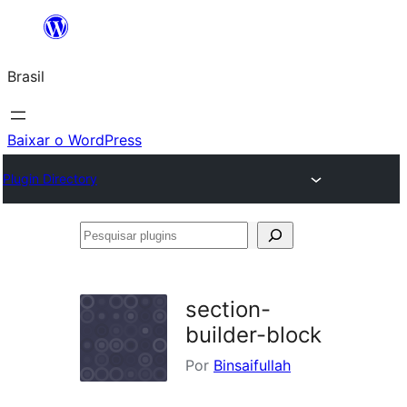
Pular
para
Brasil
o
conteúdo
Baixar o WordPress
Plugin Directory
Pesquisar
plugins
section-
builder-block
Por
Binsaifullah