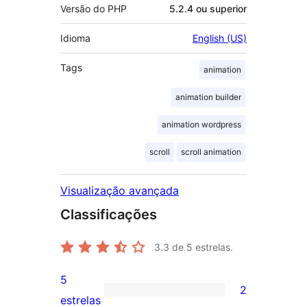
Versão do PHP
5.2.4 ou superior
Idioma
English (US)
Tags
animation
animation builder
animation wordpress
scroll
scroll animation
Visualização avançada
Classificações
3.3
de 5 estrelas.
5
2
2
estrelas