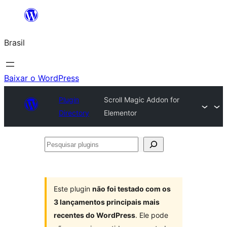
Pular
para
Brasil
o
conteúdo
Baixar o WordPress
Plugin
Scroll Magic Addon for
Directory
Elementor
Pesquisar
plugins
Este plugin
não foi testado com os
3 lançamentos principais mais
recentes do WordPress
. Ele pode