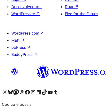
Desenvolvedores
Doar
↗
WordPress.tv
↗
Five for the Future
WordPress.com
↗
Matt
↗
bbPress
↗
BuddyPress
↗
Acessar nossa conta do X (antigo Twitter)
Acessar nossa conta do Bluesky
Acessar nossa conta do Mastodon
Acessar nossa conta do Threads
Acessar nossa página do Facebook
Acessar nossa conta do Instagram
Acessar nossa conta do LinkedIn
Acessar nossa conta do TikTok
Acessar nosso canal do YouTube
Acessar nossa conta no Tumblr
Código é poesia.