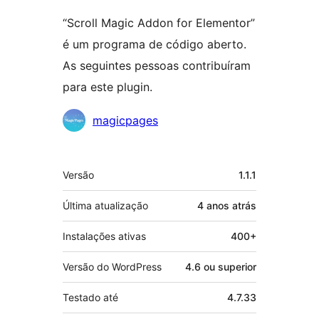
“Scroll Magic Addon for Elementor”
é um programa de código aberto.
As seguintes pessoas contribuíram
para este plugin.
Colaboradores
magicpages
Meta
Versão
1.1.1
Última atualização
4 anos
atrás
Instalações ativas
400+
Versão do WordPress
4.6 ou superior
Testado até
4.7.33