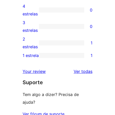
avaliações
4
0
com
0
estrelas
5
avaliação
3
0
estrelas
com
0
estrelas
4
avaliação
2
1
estrela
com
1
estrelas
3
avaliação
1 estrela
1
1
estrela
com
avaliação
2
avaliações
Your review
Ver todas
com
estrela
Suporte
1
estrela
Tem algo a dizer? Precisa de
ajuda?
Ver fórum de suporte