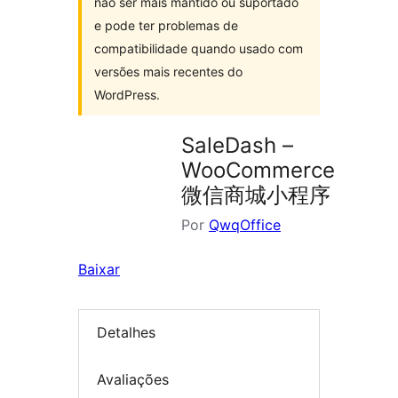
não ser mais mantido ou suportado
e pode ter problemas de
compatibilidade quando usado com
versões mais recentes do
WordPress.
SaleDash –
WooCommerce
微信商城小程序
Por
QwqOffice
Baixar
Detalhes
Avaliações