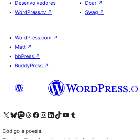
Desenvolvedores
Doar
↗
WordPress.tv
↗
Swag
↗
WordPress.com
↗
Matt
↗
bbPress
↗
BuddyPress
↗
Acessar nossa conta do X (antigo Twitter)
Acessar nossa conta do Bluesky
Acessar nossa conta do Mastodon
Acessar nossa conta do Threads
Acessar nossa página do Facebook
Acessar nossa conta do Instagram
Acessar nossa conta do LinkedIn
Acessar nossa conta do TikTok
Acessar nosso canal do YouTube
Acessar nossa conta no Tumblr
Código é poesia.