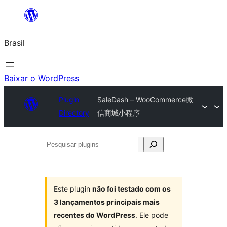
Pular
para
Brasil
o
conteúdo
Baixar o WordPress
Plugin
SaleDash – WooCommerce微
Directory
信商城小程序
Pesquisar
plugins
Este plugin
não foi testado com os
3 lançamentos principais mais
recentes do WordPress
. Ele pode