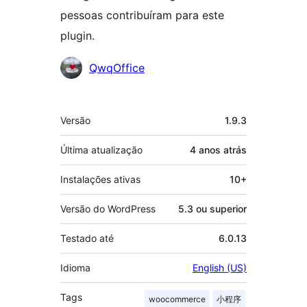
pessoas contribuíram para este
plugin.
Colaboradores
QwqOffice
Meta
Versão
1.9.3
Última atualização
4 anos
atrás
Instalações ativas
10+
Versão do WordPress
5.3 ou superior
Testado até
6.0.13
Idioma
English (US)
Tags
woocommerce
小程序