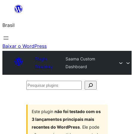
Pular
para
Brasil
o
conteúdo
Baixar o WordPress
Plugin
Saama Custom
Directory
Dashboard
Pesquisar
plugins
Este plugin
não foi testado com os
3 lançamentos principais mais
recentes do WordPress
. Ele pode