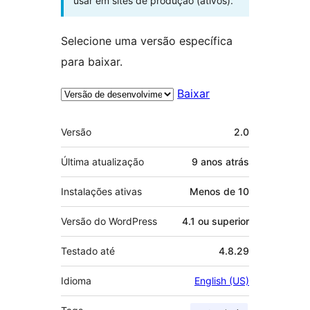
usar em sites de produção (ativos).
Selecione uma versão específica
para baixar.
Baixar
Meta
Versão
2.0
Última atualização
9 anos
atrás
Instalações ativas
Menos de 10
Versão do WordPress
4.1 ou superior
Testado até
4.8.29
Idioma
English (US)