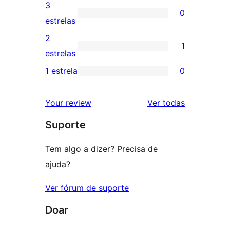
5
avaliação
3
0
estrela
com
0
estrelas
4
avaliação
2
1
estrela
com
1
estrelas
3
avaliação
1 estrela
0
0
estrela
com
avaliação
2
avaliações
Your review
Ver todas
com
estrela
Suporte
1
estrela
Tem algo a dizer? Precisa de
ajuda?
Ver fórum de suporte
Doar