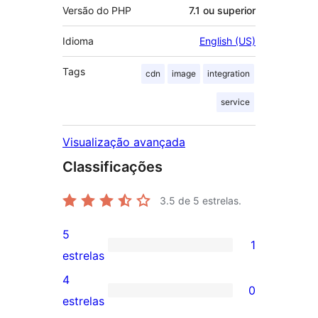
Versão do PHP
7.1 ou superior
Idioma
English (US)
Tags
cdn
image
integration
service
Visualização avançada
Classificações
3.5
de 5 estrelas.
5
1
1
estrelas
avaliação
4
0
com
0
estrelas