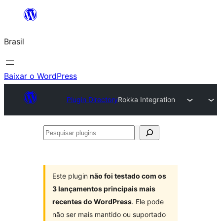
Pular
para
Brasil
o
conteúdo
Baixar o WordPress
Plugin Directory
Rokka Integration
Pesquisar
plugins
Este plugin
não foi testado com os
3 lançamentos principais mais
recentes do WordPress
. Ele pode
não ser mais mantido ou suportado