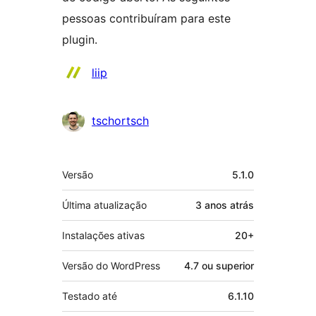
pessoas contribuíram para este
plugin.
Colaboradores
liip
tschortsch
Meta
Versão
5.1.0
Última atualização
3 anos
atrás
Instalações ativas
20+
Versão do WordPress
4.7 ou superior
Testado até
6.1.10