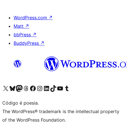
WordPress.com
↗
Matt
↗
bbPress
↗
BuddyPress
↗
Acessar nossa conta do X (antigo Twitter)
Acessar nossa conta do Bluesky
Acessar nossa conta do Mastodon
Acessar nossa conta do Threads
Acessar nossa página do Facebook
Acessar nossa conta do Instagram
Acessar nossa conta do LinkedIn
Acessar nossa conta do TikTok
Acessar nosso canal do YouTube
Acessar nossa conta no Tumblr
Código é poesia.
The WordPress® trademark is the intellectual property
of the WordPress Foundation.