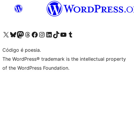
Acessar nossa conta do X (antigo Twitter)
Acessar nossa conta do Bluesky
Acessar nossa conta do Mastodon
Acessar nossa conta do Threads
Acessar nossa página do Facebook
Acessar nossa conta do Instagram
Acessar nossa conta do LinkedIn
Acessar nossa conta do TikTok
Acessar nosso canal do YouTube
Acessar nossa conta no Tumblr
Código é poesia.
The WordPress® trademark is the intellectual property
of the WordPress Foundation.