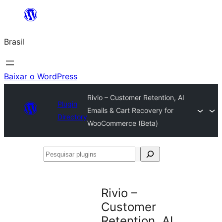
Pular
para
Brasil
o
conteúdo
Baixar o WordPress
Rivio – Customer Retention, AI
Plugin
Emails & Cart Recovery for
Directory
WooCommerce (Beta)
Pesquisar
plugins
Rivio –
Customer
Retention, AI