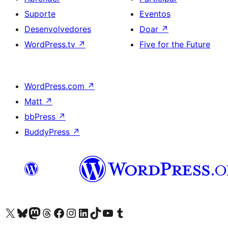
Suporte
Eventos
Desenvolvedores
Doar
↗
WordPress.tv
↗
Five for the Future
WordPress.com
↗
Matt
↗
bbPress
↗
BuddyPress
↗
Acessar nossa conta do X (antigo Twitter)
Acessar nossa conta do Bluesky
Acessar nossa conta do Mastodon
Acessar nossa conta do Threads
Acessar nossa página do Facebook
Acessar nossa conta do Instagram
Acessar nossa conta do LinkedIn
Acessar nossa conta do TikTok
Acessar nosso canal do YouTube
Acessar nossa conta no Tumblr