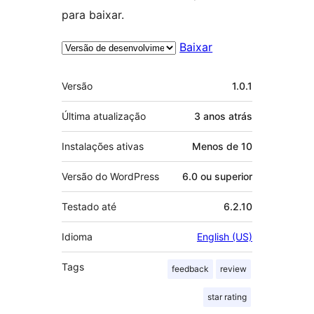
para baixar.
Baixar
Meta
Versão
1.0.1
Última atualização
3 anos
atrás
Instalações ativas
Menos de 10
Versão do WordPress
6.0 ou superior
Testado até
6.2.10
Idioma
English (US)
Tags
feedback
review
star rating