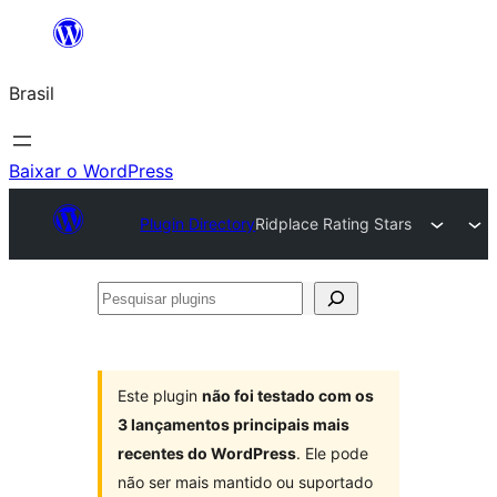
Pular
para
Brasil
o
conteúdo
Baixar o WordPress
Plugin Directory
Ridplace Rating Stars
Pesquisar
plugins
Este plugin
não foi testado com os
3 lançamentos principais mais
recentes do WordPress
. Ele pode
não ser mais mantido ou suportado