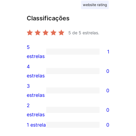
website rating
Classificações
5
de 5 estrelas.
5
1
1
estrelas
avaliação
4
0
com
0
estrelas
5
avaliação
3
0
estrela
com
0
estrelas
4
avaliação
2
0
estrela
com
0
estrelas
3
avaliação
1 estrela
0
0
estrela
com