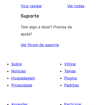
avaliação
2
avaliações
Your review
Ver todas
com
estrela
Suporte
1
estrela
Tem algo a dizer? Precisa de
ajuda?
Ver fórum de suporte
Sobre
Vitrine
Notícias
Temas
Hospedagem
Plugins
Privacidade
Padrões
Aprender
Participar