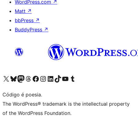
WordPress.com
↗
Matt
↗
bbPress
↗
BuddyPress
↗
Acessar nossa conta do X (antigo Twitter)
Acessar nossa conta do Bluesky
Acessar nossa conta do Mastodon
Acessar nossa conta do Threads
Acessar nossa página do Facebook
Acessar nossa conta do Instagram
Acessar nossa conta do LinkedIn
Acessar nossa conta do TikTok
Acessar nosso canal do YouTube
Acessar nossa conta no Tumblr
Código é poesia.
The WordPress® trademark is the intellectual property
of the WordPress Foundation.