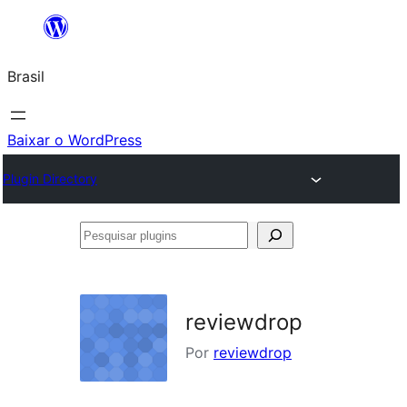
Pular
para
Brasil
o
conteúdo
Baixar o WordPress
Plugin Directory
Pesquisar
plugins
reviewdrop
Por
reviewdrop