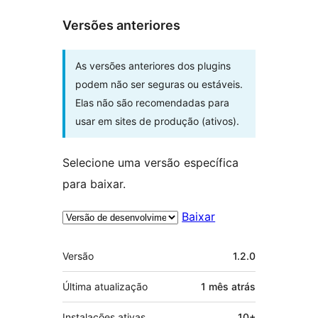
Versões anteriores
As versões anteriores dos plugins
podem não ser seguras ou estáveis.
Elas não são recomendadas para
usar em sites de produção (ativos).
Selecione uma versão específica
para baixar.
Baixar
Meta
Versão
1.2.0
Última atualização
1 mês
atrás
Instalações ativas
10+