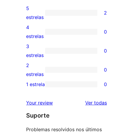
5
2
2
estrelas
avaliações
4
0
com
0
estrelas
5
avaliação
3
0
estrelas
com
0
estrelas
4
avaliação
2
0
estrela
com
0
estrelas
3
avaliação
1 estrela
0
0
estrela
com
avaliação
2
avaliações
Your review
Ver todas
com
estrela
Suporte
1
estrela
Problemas resolvidos nos últimos