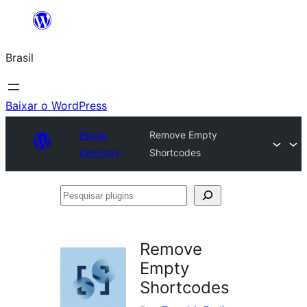
Pular
para
Brasil
o
conteúdo
Baixar o WordPress
Plugin
Remove Empty
Directory
Shortcodes
Pesquisar
plugins
Remove
Empty
Shortcodes