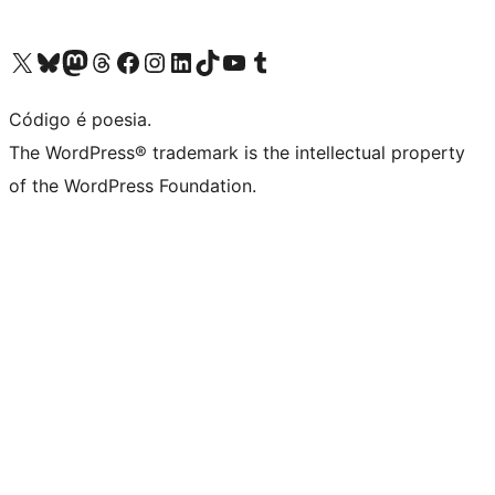
Acessar nossa conta do X (antigo Twitter)
Acessar nossa conta do Bluesky
Acessar nossa conta do Mastodon
Acessar nossa conta do Threads
Acessar nossa página do Facebook
Acessar nossa conta do Instagram
Acessar nossa conta do LinkedIn
Acessar nossa conta do TikTok
Acessar nosso canal do YouTube
Acessar nossa conta no Tumblr
Código é poesia.
The WordPress® trademark is the intellectual property
of the WordPress Foundation.