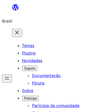
Pular
para
Brasil
o
conteúdo
Temas
Plugins
Novidades
Suporte
Documentação
Fóruns
Sobre
Participe
Participe da comunidade