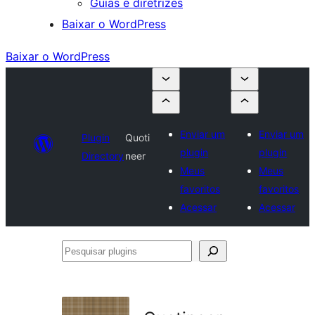
Guias e diretrizes
Baixar o WordPress
Baixar o WordPress
Enviar um
Enviar um
Plugin
Quoti
plugin
plugin
Directory
neer
Meus
Meus
favoritos
favoritos
Acessar
Acessar
Pesquisar
plugins