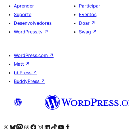
Aprender
Participar
Suporte
Eventos
Desenvolvedores
Doar
↗
WordPress.tv
↗
Swag
↗
WordPress.com
↗
Matt
↗
bbPress
↗
BuddyPress
↗
Acessar nossa conta do X (antigo Twitter)
Acessar nossa conta do Bluesky
Acessar nossa conta do Mastodon
Acessar nossa conta do Threads
Acessar nossa página do Facebook
Acessar nossa conta do Instagram
Acessar nossa conta do LinkedIn
Acessar nossa conta do TikTok
Acessar nosso canal do YouTube
Acessar nossa conta no Tumblr