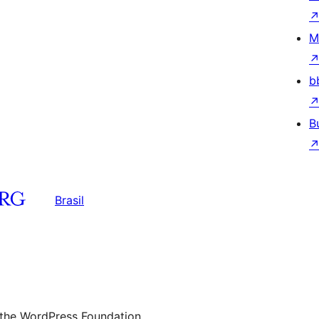
M
b
B
Brasil
 the WordPress Foundation.