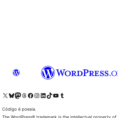
Acessar nossa conta do X (antigo Twitter)
Acessar nossa conta do Bluesky
Acessar nossa conta do Mastodon
Acessar nossa conta do Threads
Acessar nossa página do Facebook
Acessar nossa conta do Instagram
Acessar nossa conta do LinkedIn
Acessar nossa conta do TikTok
Acessar nosso canal do YouTube
Acessar nossa conta no Tumblr
Código é poesia.
The WordPress® trademark is the intellectual property of