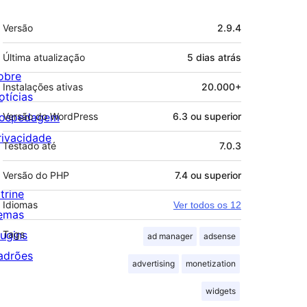
Meta
Versão
2.9.4
Última atualização
5 dias
atrás
obre
Instalações ativas
20.000+
otícias
ospedagem
Versão do WordPress
6.3 ou superior
rivacidade
Testado até
7.0.3
Versão do PHP
7.4 ou superior
trine
Idiomas
Ver todos os 12
emas
lugins
Tags
ad manager
adsense
adrões
advertising
monetization
widgets