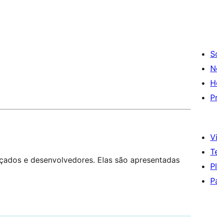
S
N
H
P
Vi
T
nçados e desenvolvedores. Elas são apresentadas
P
P