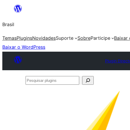
Pular
para
Brasil
o
conteúdo
Temas
Plugins
Novidades
Suporte
Sobre
Participe
Baixar
Baixar o WordPress
Plugin Direct
Pesquisar
plugins