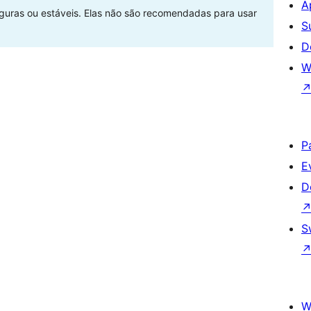
A
eguras ou estáveis. Elas não são recomendadas para usar
S
D
W
P
E
D
S
W