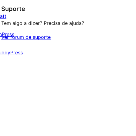
estrelas
↗
Suporte
1
att
estrelas
Tem algo a dizer? Precisa de ajuda?
↗
bPress
Ver fórum de suporte
↗
uddyPress
↗