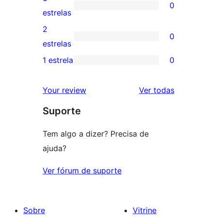
0
estrelas
com
0
estrelas
4
avaliação
2
0
estrela
com
0
estrelas
3
avaliação
1 estrela
0
0
estrela
com
avaliação
2
avaliações
Your review
Ver todas
com
estrela
Suporte
1
estrela
Tem algo a dizer? Precisa de
ajuda?
Ver fórum de suporte
Sobre
Vitrine