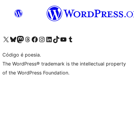
Acessar nossa conta do X (antigo Twitter)
Acessar nossa conta do Bluesky
Acessar nossa conta do Mastodon
Acessar nossa conta do Threads
Acessar nossa página do Facebook
Acessar nossa conta do Instagram
Acessar nossa conta do LinkedIn
Acessar nossa conta do TikTok
Acessar nosso canal do YouTube
Acessar nossa conta no Tumblr
Código é poesia.
The WordPress® trademark is the intellectual property
of the WordPress Foundation.