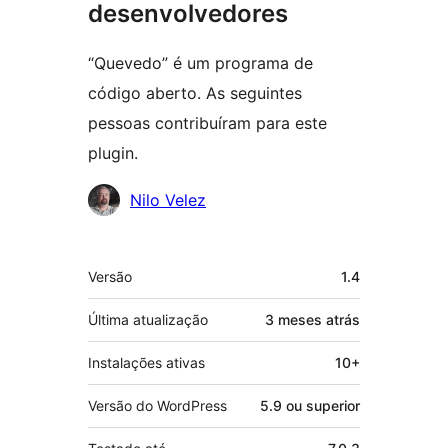
desenvolvedores
“Quevedo” é um programa de
código aberto. As seguintes
pessoas contribuíram para este
plugin.
Colaboradores
Nilo Velez
Meta
Versão
1.4
Última atualização
3 meses
atrás
Instalações ativas
10+
Versão do WordPress
5.9 ou superior