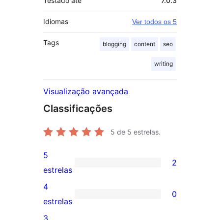
Testado até
7.0.3
Idiomas
Ver todos os 5
Tags
blogging
content
seo
writing
Visualização avançada
Classificações
5
de 5 estrelas.
5
2
2
estrelas
avaliações
4
0
com
0
estrelas
5
avaliação
3