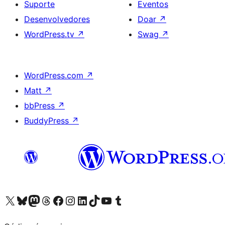
Suporte
Eventos
Desenvolvedores
Doar
↗
WordPress.tv
↗
Swag
↗
WordPress.com
↗
Matt
↗
bbPress
↗
BuddyPress
↗
Acessar nossa conta do X (antigo Twitter)
Acessar nossa conta do Bluesky
Acessar nossa conta do Mastodon
Acessar nossa conta do Threads
Acessar nossa página do Facebook
Acessar nossa conta do Instagram
Acessar nossa conta do LinkedIn
Acessar nossa conta do TikTok
Acessar nosso canal do YouTube
Acessar nossa conta no Tumblr