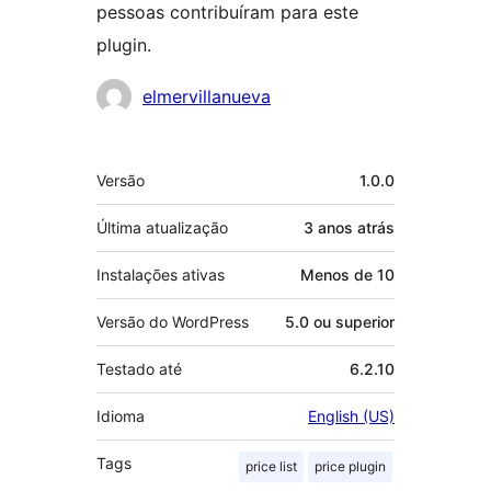
pessoas contribuíram para este
plugin.
Colaboradores
elmervillanueva
Meta
Versão
1.0.0
Última atualização
3 anos
atrás
Instalações ativas
Menos de 10
Versão do WordPress
5.0 ou superior
Testado até
6.2.10
Idioma
English (US)
Tags
price list
price plugin