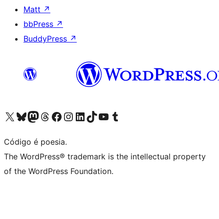
Matt
↗
bbPress
↗
BuddyPress
↗
Acessar nossa conta do X (antigo Twitter)
Acessar nossa conta do Bluesky
Acessar nossa conta do Mastodon
Acessar nossa conta do Threads
Acessar nossa página do Facebook
Acessar nossa conta do Instagram
Acessar nossa conta do LinkedIn
Acessar nossa conta do TikTok
Acessar nosso canal do YouTube
Acessar nossa conta no Tumblr
Código é poesia.
The WordPress® trademark is the intellectual property
of the WordPress Foundation.