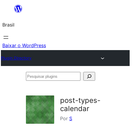
Pular
para
Brasil
o
conteúdo
Baixar o WordPress
Plugin Directory
Pesquisar
plugins
post-types-
calendar
Por
S