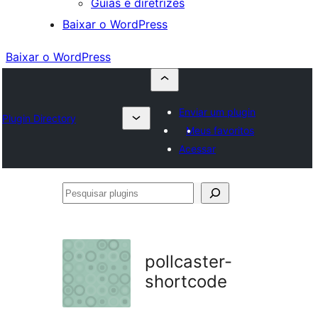
Guias e diretrizes
Baixar o WordPress
Baixar o WordPress
Enviar um plugin
Plugin Directory
Meus favoritos
Acessar
Pesquisar
plugins
pollcaster-
shortcode