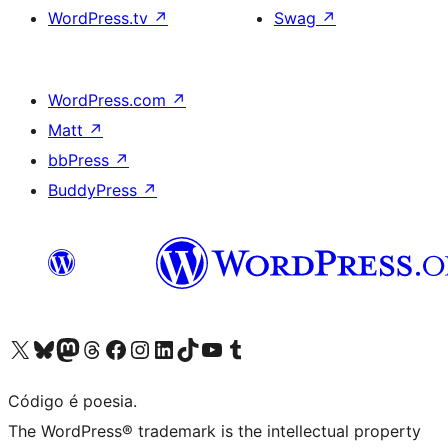
WordPress.tv
↗
Swag
↗
WordPress.com
↗
Matt
↗
bbPress
↗
BuddyPress
↗
Acessar nossa conta do X (antigo Twitter)
Acessar nossa conta do Bluesky
Acessar nossa conta do Mastodon
Acessar nossa conta do Threads
Acessar nossa página do Facebook
Acessar nossa conta do Instagram
Acessar nossa conta do LinkedIn
Acessar nossa conta do TikTok
Acessar nosso canal do YouTube
Acessar nossa conta no Tumblr
Código é poesia.
The WordPress® trademark is the intellectual property