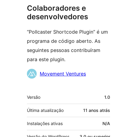
Colaboradores e
desenvolvedores
“Pollcaster Shortcode Plugin” é um
programa de código aberto. As
seguintes pessoas contribuíram
para este plugin.
Colaboradores
Movement Ventures
Meta
Versão
1.0
Última atualização
11 anos
atrás
Instalações ativas
N/A
Versão do WordPress
3.0 ou superior