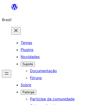
Pular
para
Brasil
o
conteúdo
Temas
Plugins
Novidades
Suporte
Documentação
Fóruns
Sobre
Participe
Participe da comunidade