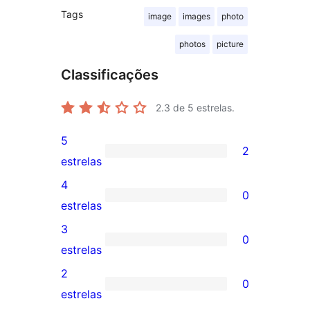
Tags
image
images
photo
photos
picture
Classificações
2.3
de 5 estrelas.
5
2
2
estrelas
avaliações
4
0
com
0
estrelas
5
avaliação
3
0
estrelas
com
0
estrelas
4
avaliação
2
0
estrela
com
0
estrelas