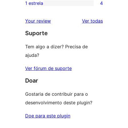
3
avaliação
1 estrela
4
4
estrela
com
avaliações
2
avaliações
Your review
Ver todas
com
estrela
Suporte
1
estrelas
Tem algo a dizer? Precisa de
ajuda?
Ver fórum de suporte
Doar
Gostaria de contribuir para o
desenvolvimento deste plugin?
Doe para este plugin