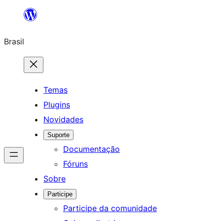
Pular
para
Brasil
o
conteúdo
Temas
Plugins
Novidades
Suporte
Documentação
Fóruns
Sobre
Participe
Participe da comunidade