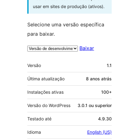
usar em sites de produção (ativos).
Selecione uma versão específica
para baixar.
Baixar
Meta
Versão
1.1
Última atualização
8 anos
atrás
Instalações ativas
100+
Versão do WordPress
3.0.1 ou superior
Testado até
4.9.30
Idioma
English (US)