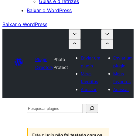
Guias e diretrizes
Baixar o WordPress
Baixar o WordPress
Enviar um
Enviar um
Plugin
Photo
plugin
plugin
Directory
Protect
Meus
Meus
favoritos
favoritos
Acessar
Acessar
Pesquisar
plugins
Este plugin
não foi testado com os