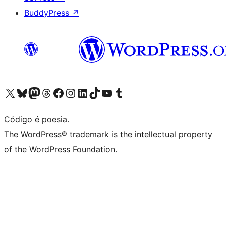
BuddyPress
↗
Acessar nossa conta do X (antigo Twitter)
Acessar nossa conta do Bluesky
Acessar nossa conta do Mastodon
Acessar nossa conta do Threads
Acessar nossa página do Facebook
Acessar nossa conta do Instagram
Acessar nossa conta do LinkedIn
Acessar nossa conta do TikTok
Acessar nosso canal do YouTube
Acessar nossa conta no Tumblr
Código é poesia.
The WordPress® trademark is the intellectual property
of the WordPress Foundation.