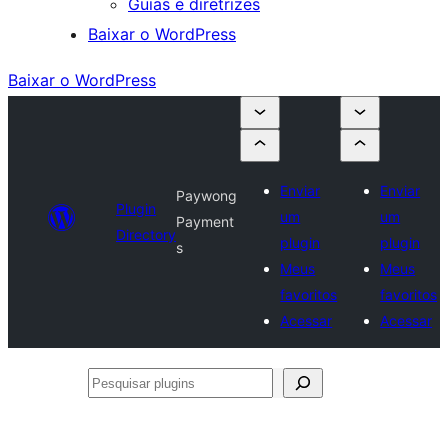
Guias e diretrizes
Baixar o WordPress
Baixar o WordPress
Enviar
Enviar
Paywong
Plugin
um
um
Payment
Directory
plugin
plugin
s
Meus
Meus
favoritos
favoritos
Acessar
Acessar
Pesquisar
plugins