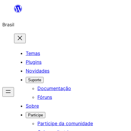
Pular
para
Brasil
o
conteúdo
Temas
Plugins
Novidades
Suporte
Documentação
Fóruns
Sobre
Participe
Participe da comunidade