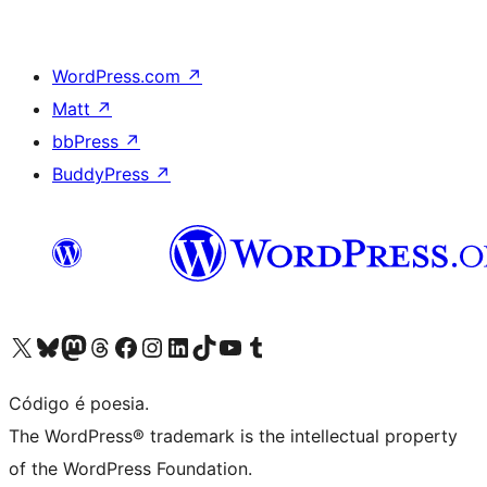
WordPress.com
↗
Matt
↗
bbPress
↗
BuddyPress
↗
Acessar nossa conta do X (antigo Twitter)
Acessar nossa conta do Bluesky
Acessar nossa conta do Mastodon
Acessar nossa conta do Threads
Acessar nossa página do Facebook
Acessar nossa conta do Instagram
Acessar nossa conta do LinkedIn
Acessar nossa conta do TikTok
Acessar nosso canal do YouTube
Acessar nossa conta no Tumblr
Código é poesia.
The WordPress® trademark is the intellectual property
of the WordPress Foundation.