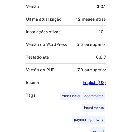
Meta
Versão
3.0.1
Última atualização
12 meses
atrás
Instalações ativas
10+
Versão do WordPress
5.5 ou superior
Testado até
6.8.7
Versão do PHP
7.0 ou superior
Idioma
English (US)
Tags
credit card
ecommerce
installments
payment gateway
refund