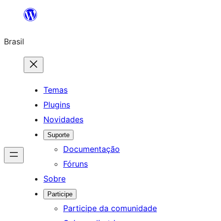
Pular
para
Brasil
o
conteúdo
Temas
Plugins
Novidades
Suporte
Documentação
Fóruns
Sobre
Participe
Participe da comunidade