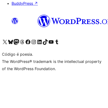
BuddyPress
↗
Acessar nossa conta do X (antigo Twitter)
Acessar nossa conta do Bluesky
Acessar nossa conta do Mastodon
Acessar nossa conta do Threads
Acessar nossa página do Facebook
Acessar nossa conta do Instagram
Acessar nossa conta do LinkedIn
Acessar nossa conta do TikTok
Acessar nosso canal do YouTube
Acessar nossa conta no Tumblr
Código é poesia.
The WordPress® trademark is the intellectual property
of the WordPress Foundation.