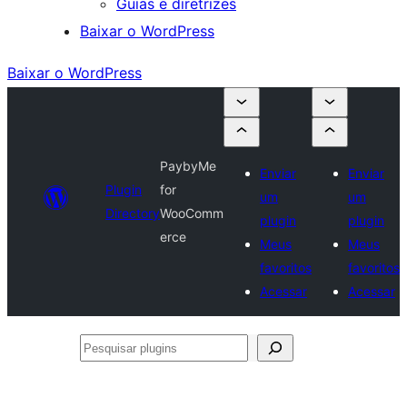
Guias e diretrizes
Baixar o WordPress
Baixar o WordPress
PaybyMe
Enviar
Enviar
Plugin
for
um
um
Directory
WooComm
plugin
plugin
erce
Meus
Meus
favoritos
favoritos
Acessar
Acessar
Pesquisar
plugins